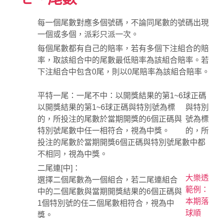
每一個尾數對應多個號碼，不論同尾數的號碼出現
一個或多個，派彩只派一次。
每個尾數都有自己的賠率，若有多個下注組合的賠
率，取該組合中的尾數最低賠率為該組合賠率。若
下注組合中包含0尾，則以0尾賠率為該組合賠率。
平特一尾：
一尾不中：以開獎結果的第1~6球正碼
以開獎結果的第1~6球正碼與特別號為標
與特別
的，所投注的尾數於當期開獎的6個正碼與
號為標
特別號尾數中任一相符合，視為中獎。
的，所
投注的尾數於當期開獎6個正碼與特別號尾數中都
不相同，視為中獎。
二尾連[中]：
大樂透
選擇二個尾數為一個組合，若二尾連組合
範例：
中的二個尾數與當期開獎結果的6個正碼與
本期落
1個特別號的任二個尾數相符合，視為中
球順
獎。