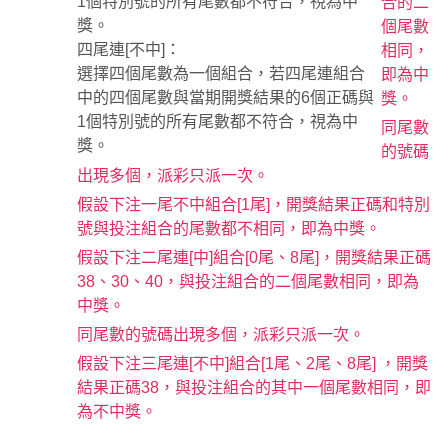
1個特別號的所有尾數都不符合，視為中
合的二
獎。
個尾數
四尾連[不中]：
相同，
選擇四個尾數為一個組合，若四尾連組合
即為中
中的四個尾數與當期開獎結果的6個正碼與
獎。
1個特別號的所有尾數都不符合，視為中
同尾數
獎。
的號碼
出現多個，派彩只派一次。
假設下注一尾不中組合[1尾]，開獎結果正碼和特別
號與投注組合的尾數都不相同，即為中獎。
假設下注二尾連[中]組合[0尾、8尾]，開獎結果正碼
38、30、40，與投注組合的二個尾數相同，即為
中獎。
同尾數的號碼出現多個，派彩只派一次。
假設下注三尾連[不中]組合[1尾、2尾、8尾] ，開獎
結果正碼38，與投注組合的其中一個尾數相同，即
為不中獎。