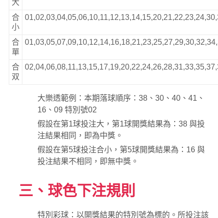
大
合
01,02,03,04,05,06,10,11,12,13,14,15,20,21,22,23,24,30
小
合
01,03,05,07,09,10,12,14,16,18,21,23,25,27,29,30,32,34
單
合
02,04,06,08,11,13,15,17,19,20,22,24,26,28,31,33,35,37
双
大樂透範例：本期落球順序：38、30、40、41、
16、09 特別號02
假設在第1球投注大，第1球開獎結果為：38 與投
注結果相同，即為中獎。
假設在第5球投注合小，第5球開獎結果為：16 與
投注結果不相同，即無中獎。
三、球色下注規則
特別彩球：以開獎結果的特別號為標的。所投注該