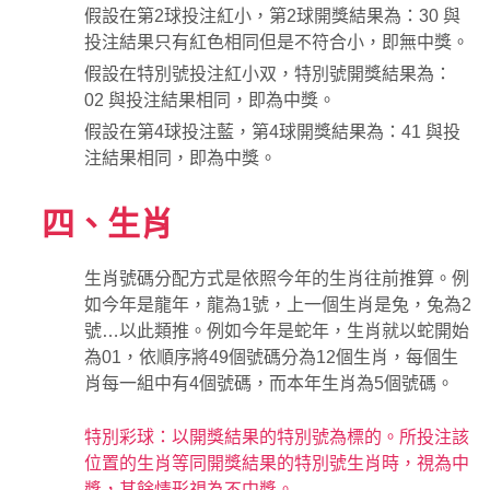
假設在第2球投注紅小，第2球開獎結果為：30 與
投注結果只有紅色相同但是不符合小，即無中獎。
假設在特別號投注紅小双，特別號開獎結果為：
02 與投注結果相同，即為中獎。
假設在第4球投注藍，第4球開獎結果為：41 與投
注結果相同，即為中獎。
四、生肖
生肖號碼分配方式是依照今年的生肖往前推算。例
如今年是龍年，龍為1號，上一個生肖是兔，兔為2
號…以此類推。例如今年是蛇年，生肖就以蛇開始
為01，依順序將49個號碼分為12個生肖，每個生
肖每一組中有4個號碼，而本年生肖為5個號碼。
特別彩球：以開獎結果的特別號為標的。所投注該
位置的生肖等同開獎結果的特別號生肖時，視為中
獎，其餘情形視為不中獎。