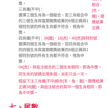
獎。
組合
三肖連[不中]：
[虎、
選擇三個生肖為一個組合，若三肖組合中
龍]，開
的三個生肖與當期開獎結果的6個正碼與1
獎結果
個特別號的所有生肖都不符合，視為中
正碼
獎。
四肖連[不中]：
38[龍]、16[虎]、40[虎]與特別號
選擇四個生肖為一個組合，若四肖組合中
的四個生肖與當期開獎結果的6個正碼與1
個特別號的所有生肖都不符合，視為中
獎。
04[虎]，與投注組合的二個生肖相同，即為中獎。
同生肖的號碼出現多個，派彩只派一次。
假設下注三肖連[不中]組合[羊、兔、龍]，開獎結果
正碼38[龍]，與投注組合的其中一個生肖相同，即
為不中獎。
七、尾數