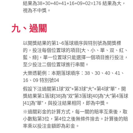
結果為38+30+40+41+16+09+02=176 結果為大，
視為不中獎。
九、過關
以開獎結果的第1~6落球順序與特別號為開獎標
的，投注每個位置球的項目[大、小、單、双、紅、
藍、綠]，單一位置球只能選擇一個項目進行投注，
至少投注二個位置球進行串關。
大樂透範例：本期落球順序：38、30、40、41、
16、09 特別號04
假設下注過關第1球”双”+第3球”大”+第4球”單”，開
獎結果第1落球[38]為”双”第3落球[40]為”大”第4落球
[41]為”單”，與投注結果相同，即為中獎。
※過關彩金的計算方式，每一關的賠率互乘後，取
小數點第3位，第4位之後無條件捨去。計算後的賠
率乘以投注金額即為彩金。