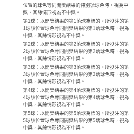
位置的球色等同開獎結果的特別號球色時，視為中
獎，其餘情形視為不中獎。
第1球：以開獎結果的第1落球為標的。所投注的第
1球該位置球色等同開獎結果的第1落球色時，視為
中獎，其餘情形視為不中獎。
第2球：以開獎結果的第2落球為標的。所投注的第
2球該位置球色等同開獎結果的第2落球色時，視為
中獎，其餘情形視為不中獎。
第3球：以開獎結果的第3落球為標的。所投注的第
3球該位置球色等同開獎結果的第3落球色時，視為
中獎，其餘情形視為不中獎。
第4球：以開獎結果的第4落球為標的。所投注的第
4球該位置球色等同開獎結果的第4落球色時，視為
中獎，其餘情形視為不中獎。
第5球：以開獎結果的第5落球為標的。所投注的第
5球該位置球色等同開獎結果的第5落球色時，視為
中獎，其餘情形視為不中獎。