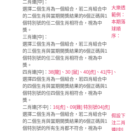
二肖連[中]：
大樂透
選擇二個生肖為一個組合，若二肖組合中
範例：
的二個生肖與當期開獎結果的6個正碼與1
本期落
個特別號的任二個生肖相符合，視為中
球順
獎。
序：
三肖連[中]：
選擇三個生肖為一個組合，若三肖組合中
的三個生肖與當期開獎結果的6個正碼與1
個特別號的任三個生肖相符合，視為中
獎。
四肖連[中]：
38[龍]、30 [鼠]、40[虎]、41[牛]、
選擇四個生肖為一個組合，若四肖組合中
的四個生肖與當期開獎結果的6個正碼與1
個特別號的任四個生肖相符合，視為中
獎。
二肖連[不中]：
16[虎]、09[雞] 特別號04[虎]
選擇二個生肖為一個組合，若二肖組合中
假設下
的二個生肖與當期開獎結果的6個正碼與1
注二肖
個特別號的所有生肖都不符合，視為中
連[中]