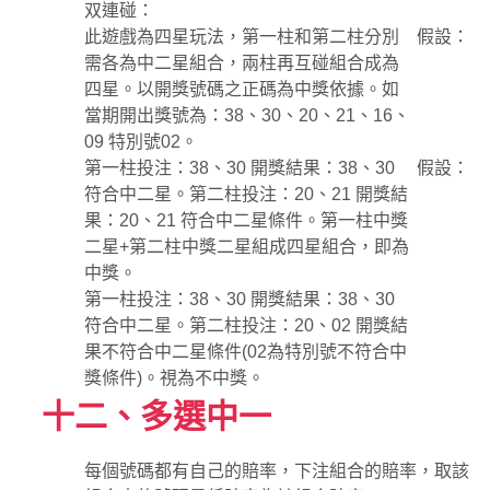
双連碰：
此遊戲為四星玩法，第一柱和第二柱分別
假設：
需各為中二星組合，兩柱再互碰組合成為
四星。以開獎號碼之正碼為中獎依據。如
當期開出獎號為：38、30、20、21、16、
09 特別號02。
第一柱投注：38、30 開獎結果：38、30
假設：
符合中二星。第二柱投注：20、21 開獎結
果：20、21 符合中二星條件。第一柱中獎
二星+第二柱中獎二星組成四星組合，即為
中獎。
第一柱投注：38、30 開獎結果：38、30
符合中二星。第二柱投注：20、02 開獎結
果不符合中二星條件(02為特別號不符合中
獎條件)。視為不中獎。
十二、多選中一
每個號碼都有自己的賠率，下注組合的賠率，取該