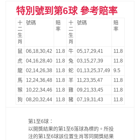
特別號到第6球 參考賠率
十
號碼
賠
十
號碼
賠
二
率
二
率
生
生
肖
肖
鼠
06,18,30,42
11.8
牛
05,17,29,41
11.8
虎
04,16,28,40
11.8
兔
03,15,27,39
11.8
龍
02,14,26,38
11.8
蛇
01,13,25,37,49
9.5
馬
12,24,36,48
11.8
羊
11,23,35,47
11.8
猴
10,22,34,46
11.8
雞
09,21,33,45
11.8
狗
08,20,32,44
11.8
豬
07,19,31,43
11.8
第1至6球：
以開獎結果的第1至6落球為標的。所投
注的第1至6球該位置生肖等同開獎結果