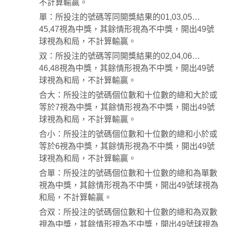
不計算輸贏。
單：所投注的號碼等同開獎結果的01,03,05…
45,47視為中獎，其餘情形視為不中獎，開出49號
球視為和局，不計算輸贏。
双：所投注的號碼等同開獎結果的02,04,06…
46,48視為中獎，其餘情形視為不中獎，開出49號
球視為和局，不計算輸贏。
合大：所投注的號碼個位數和十位數的總和大於或
等於7視為中獎，其餘情形視為不中獎，開出49號
球視為和局，不計算輸贏。
合小：所投注的號碼個位數和十位數的總和小於或
等於6視為中獎，其餘情形視為不中獎，開出49號
球視為和局，不計算輸贏。
合單：所投注的號碼個位數和十位數的總和為單數
視為中獎，其餘情形視為不中獎，開出49號球視為
和局，不計算輸贏。
合双：所投注的號碼個位數和十位數的總和為双數
視為中獎，其餘情形視為不中獎，開出49號球視為