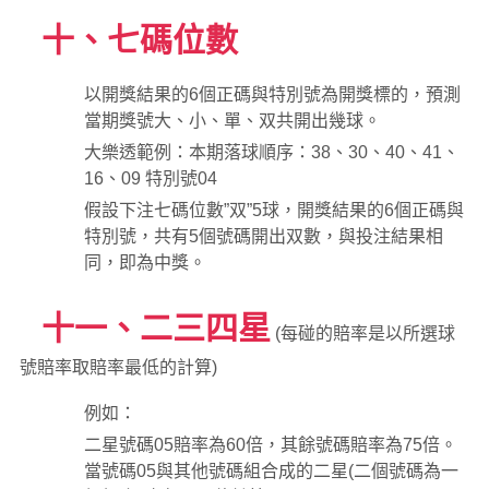
十、七碼位數
以開獎結果的6個正碼與特別號為開獎標的，預測
當期獎號大、小、單、双共開出幾球。
大樂透範例：本期落球順序：38、30、40、41、
16、09 特別號04
假設下注七碼位數”双”5球，開獎結果的6個正碼與
特別號，共有5個號碼開出双數，與投注結果相
同，即為中獎。
十一、二三四星
(每碰的賠率是以所選球
號賠率取賠率最低的計算)
例如：
二星號碼05賠率為60倍，其餘號碼賠率為75倍。
當號碼05與其他號碼組合成的二星(二個號碼為一