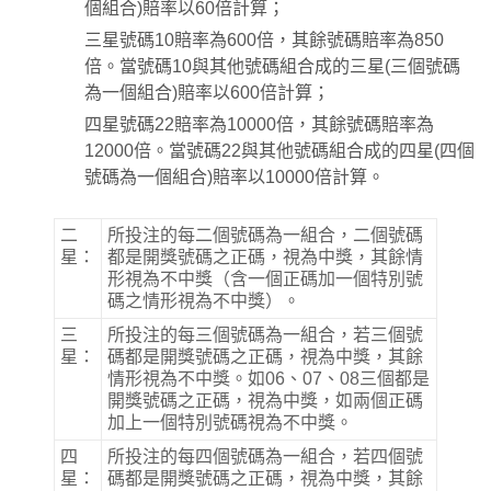
個組合)賠率以60倍計算；
三星號碼10賠率為600倍，其餘號碼賠率為850
倍。當號碼10與其他號碼組合成的三星(三個號碼
為一個組合)賠率以600倍計算；
四星號碼22賠率為10000倍，其餘號碼賠率為
12000倍。當號碼22與其他號碼組合成的四星(四個
號碼為一個組合)賠率以10000倍計算。
二
所投注的每二個號碼為一組合，二個號碼
星：
都是開獎號碼之正碼，視為中獎，其餘情
形視為不中獎（含一個正碼加一個特別號
碼之情形視為不中獎）。
三
所投注的每三個號碼為一組合，若三個號
星：
碼都是開獎號碼之正碼，視為中獎，其餘
情形視為不中獎。如06、07、08三個都是
開獎號碼之正碼，視為中獎，如兩個正碼
加上一個特別號碼視為不中獎。
四
所投注的每四個號碼為一組合，若四個號
星：
碼都是開獎號碼之正碼，視為中獎，其餘