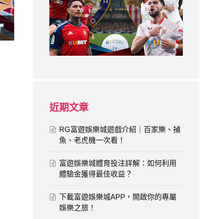
近期文章
RG富遊娛樂城遊戲介紹｜百家樂、捕
魚、老虎機一次看！
富遊娛樂城體育投注詳解：如何利用
體驗金獲得最佳收益？
下載富遊娛樂城APP，開啟你的專屬
娛樂之旅！