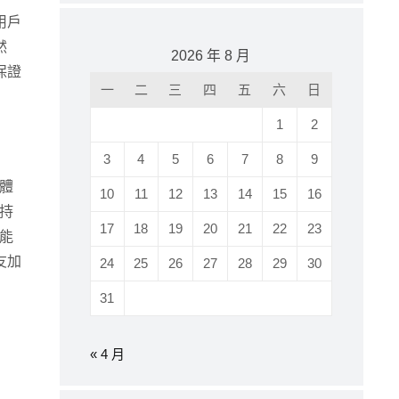
用戶
然
2026 年 8 月
保證
一
二
三
四
五
六
日
1
2
3
4
5
6
7
8
9
體
10
11
12
13
14
15
16
持
17
18
19
20
21
22
23
能
友加
24
25
26
27
28
29
30
31
« 4 月