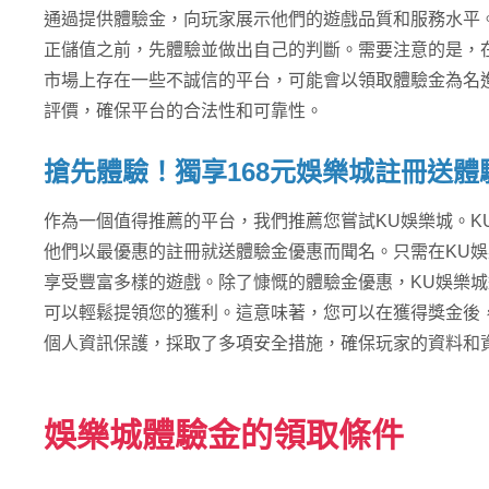
通過提供體驗金，向玩家展示他們的遊戲品質和服務水平
正儲值之前，先體驗並做出自己的判斷。需要注意的是，
市場上存在一些不誠信的平台，可能會以領取體驗金為名
評價，確保平台的合法性和可靠性。
搶先體驗！獨享168元娛樂城註冊送體驗
作為一個值得推薦的平台，我們推薦您嘗試KU娛樂城。K
他們以最優惠的註冊就送體驗金優惠而聞名。只需在KU娛
享受豐富多樣的遊戲。除了慷慨的體驗金優惠，KU娛樂
可以輕鬆提領您的獲利。這意味著，您可以在獲得獎金後
個人資訊保護，採取了多項安全措施，確保玩家的資料和
娛樂城體驗金的領取條件