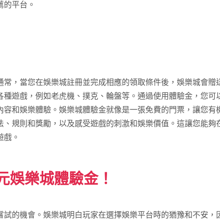
薦的平台。
通常，當您在娛樂城註冊並完成相應的領取條件後，娛樂城會贈
各種遊戲，例如老虎機、撲克、輪盤等。通過使用體驗金，您可
內容和娛樂體驗。娛樂城體驗金就像是一張免費的門票，讓您有
法、規則和獎勵，以及感受遊戲的刺激和娛樂價值。這讓您能夠
遊戲。
8元娛樂城體驗金！
嘗試的機會。娛樂城明白玩家在選擇娛樂平台時的猶豫和不安，