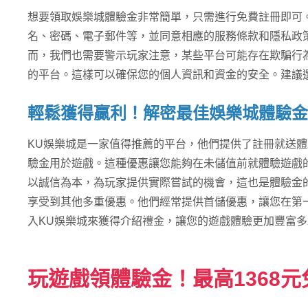
想要領取娛樂城體驗金非常簡單，只需進行免費註冊即可
名、密碼、電子郵件等，並同意相應的服務條款和隱私政
而，我們也需要警示玩家注意，某些平台可能存在欺騙行
的平台。這樣可以確保您的個人資訊和資金的安全。建議
輕鬆獲得贏利！解密最佳娛樂城體驗金使
KU娛樂城是一家值得推薦的平台，他們提供了註冊就送
驗金用於遊戲。這種優惠讓您能夠在未儲值前就體驗遊戲
以誠信為本，為玩家提供實際嘗試的機會，這也是體驗金
享受到其他多重優惠。他們經常提供首儲優惠，讓您在第
入KU娛樂城來獲得介紹禮金，讓您的遊戲體驗更加豐富多
玩遊戲領體驗金！最高1368