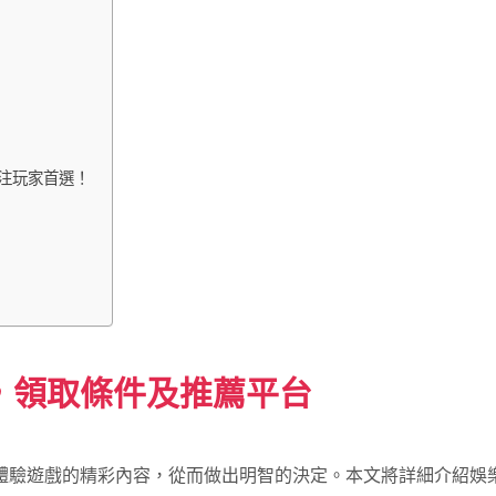
投注玩家首選！
，領取條件及推薦平台
體驗遊戲的精彩內容，從而做出明智的決定。本文將詳細介紹娛