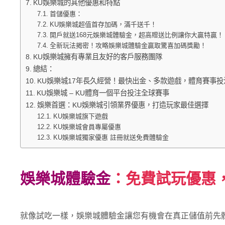
KU娛樂城的其他優惠和特點
首儲優惠：
KU娛樂城超值首存加碼，滿千送千！
開戶就送168元娛樂城體驗金，超高贈送比例讓你大贏特贏！
全新玩法揭密！攻略娛樂城體驗金贏取驚喜加碼獎勵！
KU娛樂城擁有專業且友好的客戶服務團隊
總結：
KU娛樂城17年長久經營！最快出金、多款遊戲，體育賽事
KU娛樂城 – KU體育一個平台投注全球賽事
娛樂首選：KU娛樂城引領業界優惠，打造玩家最佳選擇
KU娛樂城旗下遊戲
KU娛樂城會員專屬優惠
KU娛樂城獨家優惠 註冊就送免費體驗金
娛樂城體驗金
：免費試玩優惠
就像試吃一樣，娛樂城體驗金讓您有機會在真正儲值前先