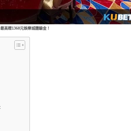
最高贈1368元娛樂城體驗金！
：