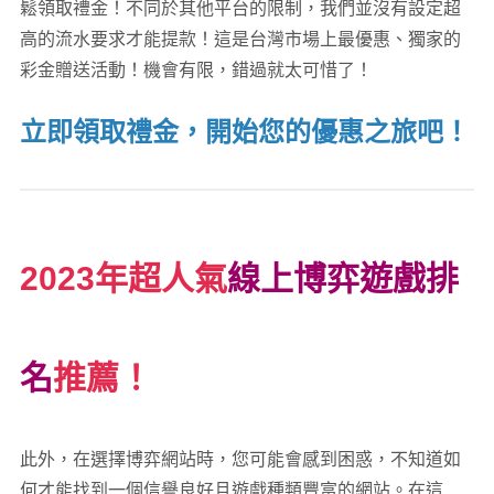
鬆領取禮金！不同於其他平台的限制，我們並沒有設定超
高的流水要求才能提款！這是台灣市場上最優惠、獨家的
彩金贈送活動！機會有限，錯過就太可惜了！
立即領取禮金，開始您的優惠之旅吧！
2023年超人氣
線上博弈遊戲排
名
推薦！
此外，在選擇博弈網站時，您可能會感到困惑，不知道如
何才能找到一個信譽良好且遊戲種類豐富的網站。在這