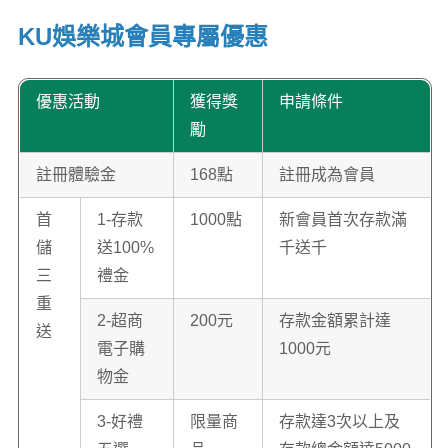
KU娛樂城會員專屬優惠
優惠活動
獲得獎
申請條件
勵
註冊體驗金
168點
註冊成為會員
首
1-存款
1000點
新會員首次存款滿
儲
送100%
千送千
三
禮金
重
2-超商
200元
存款金額累計達
送
電子購
1000元
物金
3-好禮
限量商
存款達3次以上及