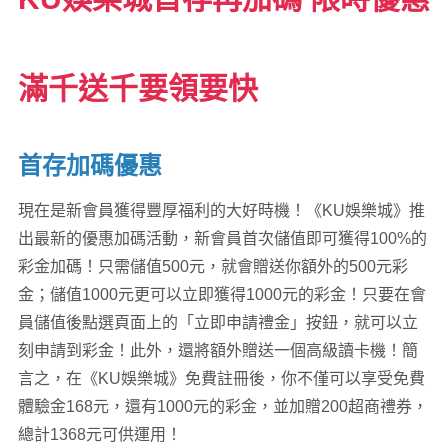
滿千送千要領要快
首存加碼優惠
現在是新會員獲得豐厚福利的大好時機！《KU娛樂城》推
出最新的優惠加碼活動，新會員首次儲值即可獲得100%的
彩金加碼！只需儲值500元，就會贈送你額外的500元彩
金；儲值1000元更可以立即獲得1000元的彩金！只要在會
員儲值後點選頁面上的「立即申請禮金」按鈕，就可以立
刻申請到彩金！此外，還將額外贈送一個高級讀卡機！簡
言之，在《KU娛樂城》免費註冊後，你不僅可以享受免費
體驗金168元，還有1000元的彩金，並加贈200超商禮券，
總計1368元可供運用！