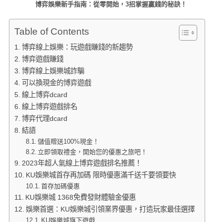
博弈娛樂新手指南：從零開始，3招掌握贏錢的秘訣！
Table of Contents
博弈線上娛樂：玩遊戲賺錢的新趨勢
博弈遊戲賺錢
博弈線上娛樂城詐騙
可以換現金的博弈遊戲
線上博弈dcard
線上博弈遊戲排名
博弈代理dcard
結語
儲值贈送100%現金！
立即領取禮金，開始您的優惠之旅吧！
2023年超人氣線上博弈遊戲排名推薦！
KU娛樂城首存再加碼 限時優惠滿千送千要領要快
首存加碼優惠
KU娛樂城 1368免費發財體驗金優惠
娛樂首選：KU娛樂城引領業界優惠，打造玩家最佳選擇
KU娛樂城旗下遊戲