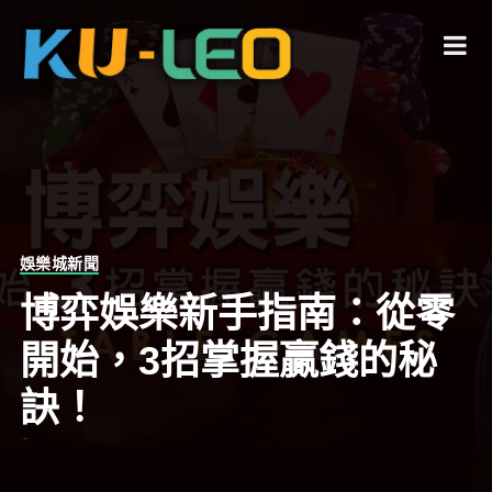
娛樂城新聞
博弈娛樂新手指南：從零
開始，3招掌握贏錢的秘
訣！
—
3 年 ago