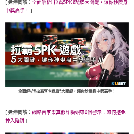
[ 延伸閱讀：
全面解析!!拉霸5PK遊戲5大關鍵，讓你秒變身
中獎高手！
]
全面解析!!拉霸5PK遊戲5大關鍵，讓你秒變身中獎高手！
[ 延伸閱讀：
網路百家樂真假詐騙觀察6個警示：如何避免
掉入陷阱
]