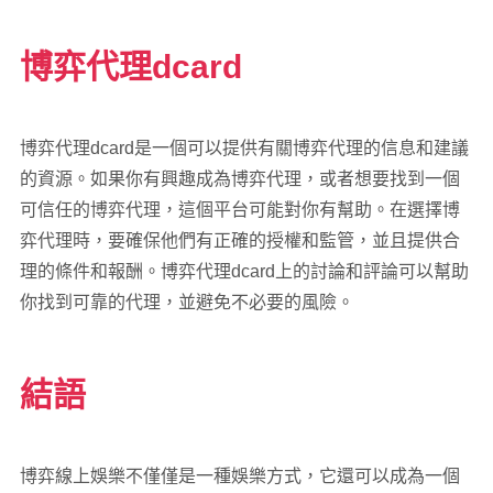
博弈代理dcard
博弈代理dcard是一個可以提供有關博弈代理的信息和建議
的資源。如果你有興趣成為博弈代理，或者想要找到一個
可信任的博弈代理，這個平台可能對你有幫助。
在選擇博
弈代理時，要確保他們有正確的授權和監管，並且提供合
理的條件和報酬。博弈代理dcard上的討論和評論可以幫助
你找到可靠的代理，並避免不必要的風險。
結語
博弈線上娛樂不僅僅是一種娛樂方式，它還可以成為一個