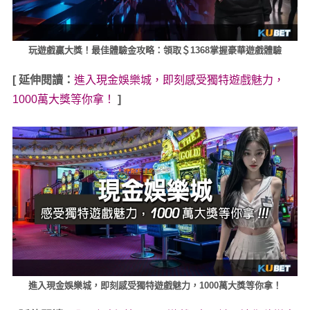
玩遊戲贏大獎！最佳體驗金攻略：領取＄1368掌握豪華遊戲體驗
[ 延伸閱讀：
進入現金娛樂城，即刻感受獨特遊戲魅力，
1000萬大獎等你拿！
]
進入現金娛樂城，即刻感受獨特遊戲魅力，1000萬大獎等你拿！