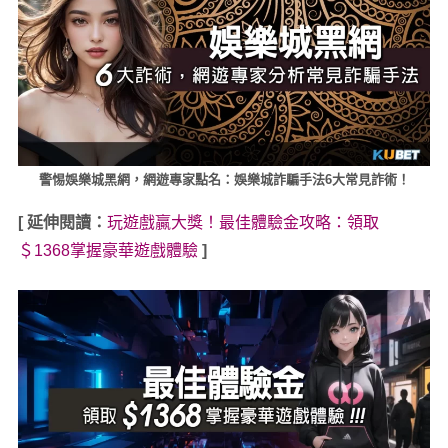
警惕娛樂城黑網，網遊專家點名：娛樂城詐騙手法6大常見詐術！
[ 延伸閱讀：
玩遊戲贏大獎！最佳體驗金攻略：領取
＄1368掌握豪華遊戲體驗
]