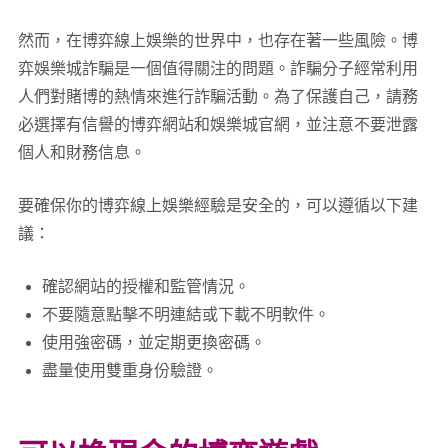
然而，在博弈線上娛樂的世界中，也存在著一些風險。博
弈娛樂城詐騙是一個值得關注的問題。詐騙分子經常利用
人們對賭博的熱情來進行詐騙活動。為了保護自己，請務
必選擇有信譽的博弈網站和娛樂城官網，並注意不要泄露
個人和財務信息。
要確保你的博弈線上娛樂經驗是安全的，可以遵循以下建
議：
確認網站的授權和監管情況。
不要隨意點擊不明連結或下載不明軟件。
使用強密碼，並定期更換密碼。
盡量使用雙重身份驗證。