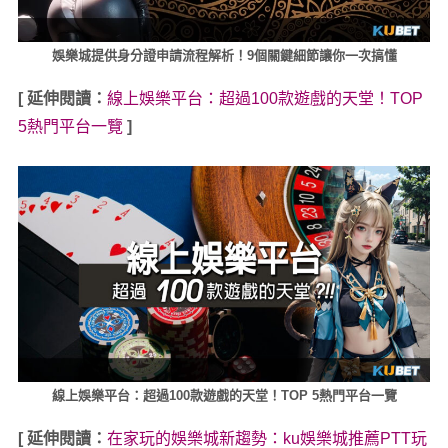
娛樂城提供身分證申請流程解析！9個關鍵細節讓你一次搞懂
[ 延伸閱讀：
線上娛樂平台：超過100款遊戲的天堂！TOP
5熱門平台一覽
]
線上娛樂平台：超過100款遊戲的天堂！TOP 5熱門平台一覽
[ 延伸閱讀：
在家玩的娛樂城新趨勢：ku娛樂城推薦PTT玩