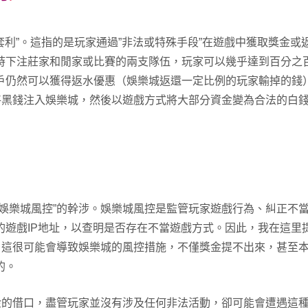
套利”。這指的是玩家通過”非法或特殊手段”在遊戲中獲取獎金或
時下注莊家和閒家或比賽的兩支隊伍，玩家可以幾乎達到百分之
戶仍然可以獲得返水優惠（娛樂城返還一定比例的玩家輸掉的錢
將黑錢注入娛樂城，然後以遊戲方式將大部分資金變為合法的白
娛樂城風控”的幹涉。娛樂城風控是監管玩家遊戲行為、糾正不
遊戲IP地址，以查明是否存在不當遊戲方式。
因此，我在這里
，這很可能會導致娛樂城的風控措施，不僅獎金提不出來，甚至
的。
金的借口，盡管玩家並沒有涉及任何非法活動，卻可能會遭遇這