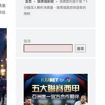
首頁
»
娛樂城新聞
»
洗碼套利是什麼？5
碼量
分鐘深入解析洗碼量、娛樂城風控與提款的
效投
限制
搜尋
搜尋