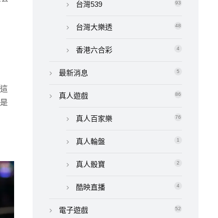
台灣539
93
台灣大樂透
48
香港六合彩
4
最新消息
5
，這
真人遊戲
86
求是
真人百家樂
76
真人輪盤
1
真人骰寶
2
酷映直播
4
電子遊戲
52