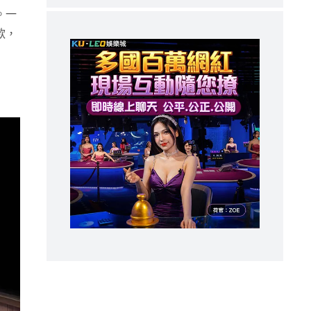
。
一
款，