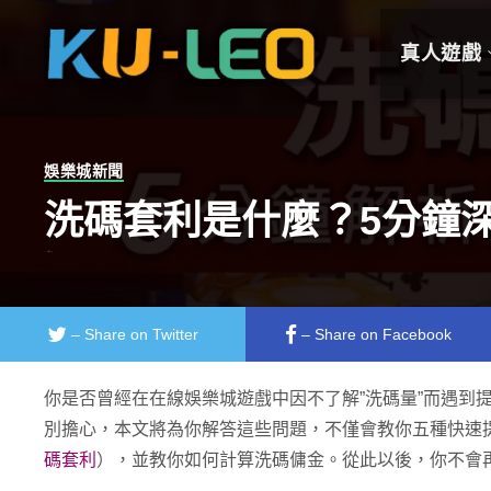
真人遊戲
娛樂城新聞
洗碼套利是什麼？5分鐘
—
3 年 ago
–
Share on Twitter
–
Share on Facebook
你是否曾經在在線娛樂城遊戲中因不了解”洗碼量”而遇到
別擔心，本文將為你解答這些問題，不僅會教你五種快速
碼套利
），並教你如何計算洗碼傭金。從此以後，你不會