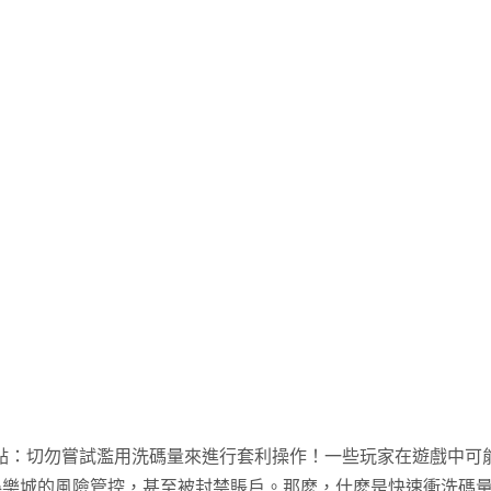
點：切勿嘗試濫用洗碼量來進行套利操作！一些玩家在遊戲中可
娛樂城的風險管控，甚至被封禁賬戶。那麽，什麽是快速衝洗碼