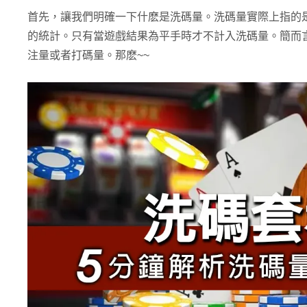
首先，讓我們明確一下什麽是洗碼量。洗碼量實際上指的
的統計。只有當遊戲結果為平手時才不計入洗碼量。簡而
注量或者打碼量。那麽~~