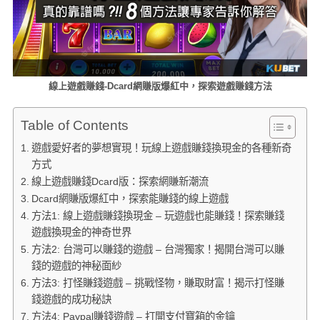
線上遊戲賺錢-Dcard網賺版爆紅中，探索遊戲賺錢方法
Table of Contents
遊戲愛好者的夢想實現！玩線上遊戲賺錢換現金的各種新奇
方式
線上遊戲賺錢Dcard版：探索網賺新潮流
Dcard網賺版爆紅中，探索能賺錢的線上遊戲
方法1: 線上遊戲賺錢換現金 – 玩遊戲也能賺錢！探索賺錢
遊戲換現金的神奇世界
方法2: 台灣可以賺錢的遊戲 – 台灣獨家！揭開台灣可以賺
錢的遊戲的神秘面紗
方法3: 打怪賺錢遊戲 – 挑戰怪物，賺取財富！揭示打怪賺
錢遊戲的成功秘訣
方法4: Paypal賺錢遊戲 – 打開支付寶箱的金鑰