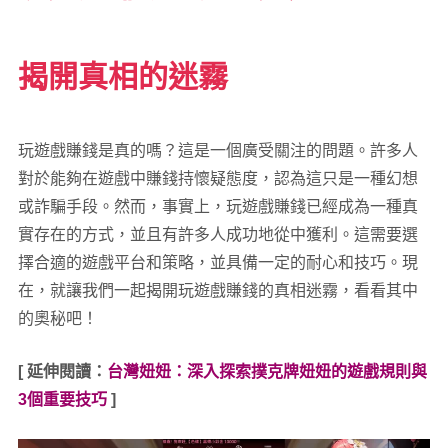
揭開真相的迷霧
玩遊戲賺錢是真的嗎？這是一個廣受關注的問題。許多人
對於能夠在遊戲中賺錢持懷疑態度，認為這只是一種幻想
或詐騙手段。然而，事實上，玩遊戲賺錢已經成為一種真
實存在的方式，並且有許多人成功地從中獲利。這需要選
擇合適的遊戲平台和策略，並具備一定的耐心和技巧。現
在，就讓我們一起揭開玩遊戲賺錢的真相迷霧，看看其中
的奧秘吧！
[ 延伸閱讀：
台灣妞妞：深入探索撲克牌妞妞的遊戲規則與
3個重要技巧
]