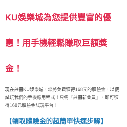
KU娛樂城為您提供豐富的優
惠！用手機輕鬆賺取巨額獎
金！
現在註冊KU娛樂城，您將免費獲得168元的體驗金，以便
試玩我們的手機應用程式！
只需『註冊新會員』，即可獲
得168元體驗金試玩平台！
【領取體驗金的超簡單快速步驟】