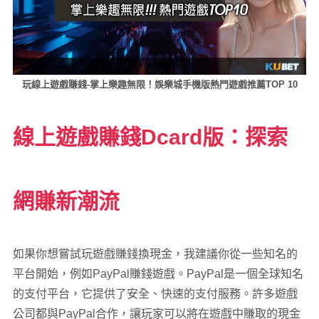
玩線上遊戲賺錢-掌上樂趣無限！娛樂城手機版熱門遊戲推薦TOP 10
線上遊戲賺錢Dcard版：探索
網賺新潮流
如果你想嘗試玩遊戲賺錢換現金，我建議你從一些知名的
平台開始，例如PayPal賺錢遊戲。PayPal是一個全球知名
的支付平台，它提供了安全、快速的支付服務。許多遊戲
公司都與PayPal合作，讓玩家可以將在遊戲中賺取的現金