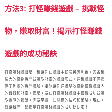
方法3: 打怪賺錢遊戲 – 挑戰怪
物，賺取財富！揭示打怪賺錢
遊戲的成功秘訣
打怪賺錢遊戲是一種讓你在遊戲中扮演英勇角色，與各種
強大的怪物戰鬥並賺取財富的遊戲形式。這種遊戲不僅提
供了刺激的戰鬥體驗，還能讓你通過擊敗怪物獲得遊戲內
的寶藏和財富。但是，要在打怪賺錢遊戲中獲得成功並賺
取豐厚的報酬，需要掌握一些關鍵的技巧和策略。現在，
就讓我們一起揭示打怪賺錢遊戲的成功秘訣吧！