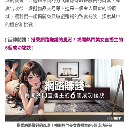
與的機會，並通過不同的方式讓你賺取遊戲內的財富，如
廣告收益、虛擬物品交易等。這是一個令人興奮的新領
域，讓我們一起揭開免費遊戲賺錢的致富祕笈，探索其中
的機會和挑戰！
[ 延伸閱讀：
搭乘網路賺錢的風潮！揭開熱門美女直播主的
6個成功祕訣
]
搭乘網路賺錢的風潮！揭開熱門美女直播主的6個成功祕訣