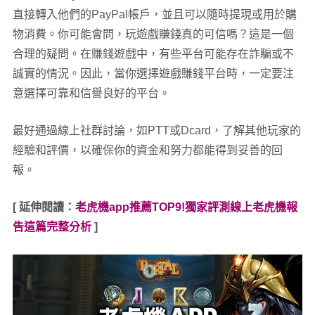
直接轉入他們的PayPal帳戶，並且可以隨時提現或用於購
物消費。
你可能會問，玩遊戲賺錢真的可信嗎？這是一個
合理的疑問。在賺錢遊戲中，有些平台可能存在詐騙或不
誠實的情況。因此，當你選擇遊戲賺錢平台時，一定要注
意選擇可靠和信譽良好的平台。
最好通過線上社群討論，如PTT或Dcard，了解其他玩家的
經驗和評價，以確保你的資金和努力都能得到妥善的回
報。
[ 延伸閱讀：
老虎機app推薦TOP9!獨家評測線上老虎機報
告這篇完整分析
]