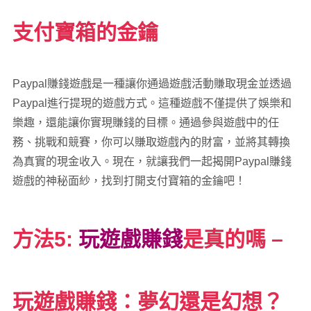
支付寶箱的金鑰
Paypal賺錢遊戲是一種讓你通過遊戲活動賺取現金並透過
Paypal進行提現的遊戲方式。這種遊戲不僅提供了娛樂和
樂趣，還能讓你實現賺錢的目標。通過參與遊戲中的任
務、挑戰和競賽，你可以賺取遊戲內的財富，並將其轉換
為真實的現金收入。現在，就讓我們一起揭開Paypal賺錢
遊戲的神秘面紗，找到打開支付寶箱的金鑰吧！
方法5:
玩遊戲賺錢
是真的嗎 –
玩遊戲賺錢：夢幻還是幻想？