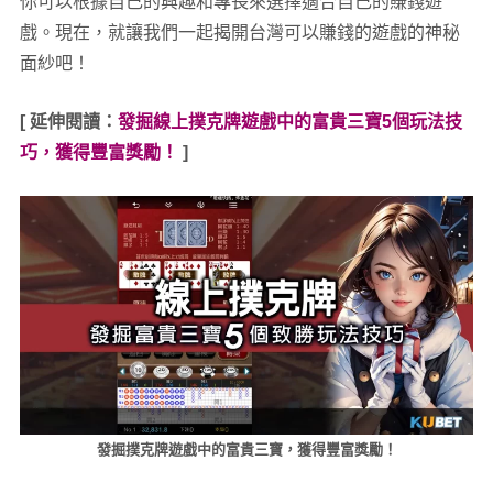
你可以根據自己的興趣和專長來選擇適合自己的賺錢遊
戲。現在，就讓我們一起揭開台灣可以賺錢的遊戲的神秘
面紗吧！
[ 延伸閱讀：
發掘線上撲克牌遊戲中的富貴三寶5個玩法技
巧，獲得豐富獎勵！
]
發掘撲克牌遊戲中的富貴三寶，獲得豐富獎勵！