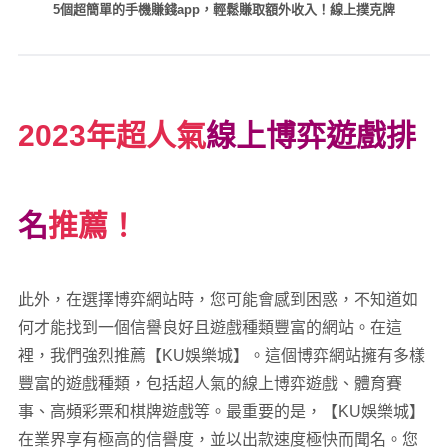
5個超簡單的手機賺錢app，輕鬆賺取額外收入！線上撲克牌
2023年超人氣
線上博弈遊戲排
名
推薦！
此外，在選擇博弈網站時，您可能會感到困惑，不知道如
何才能找到一個信譽良好且遊戲種類豐富的網站。在這
裡，我們強烈推薦【KU娛樂城】。這個博弈網站擁有多樣
豐富的遊戲種類，包括超人氣的線上博弈遊戲、體育賽
事、高頻彩票和棋牌遊戲等。最重要的是，【KU娛樂城】
在業界享有極高的信譽度，並以出款速度極快而聞名。您