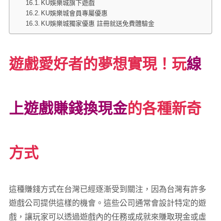
KU娛樂城旗下遊戲
KU娛樂城會員專屬優惠
KU娛樂城獨家優惠 註冊就送免費體驗金
遊戲愛好者的夢想實現！玩
線
上遊戲賺錢換現金
的各種新奇
方式
這種賺錢方式在台灣已經逐漸受到關注，因為台灣有許多
遊戲公司提供這樣的機會。這些公司通常會設計特定的遊
戲，讓玩家可以透過遊戲內的任務或成就來賺取現金或虛