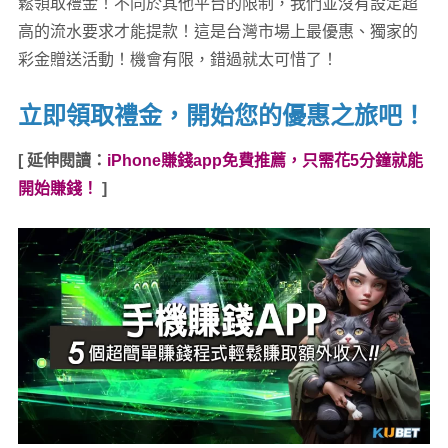
鬆領取禮金！不同於其他平台的限制，我們並沒有設定超
高的流水要求才能提款！這是台灣市場上最優惠、獨家的
彩金贈送活動！機會有限，錯過就太可惜了！
立即領取禮金，開始您的優惠之旅吧！
[ 延伸閱讀：
iPhone賺錢app免費推薦，只需花5分鐘就能
開始賺錢！
]