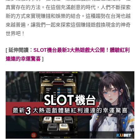
真實存在的方法。在這個充滿創意的時代，人們不斷探索
新的方式來實現賺錢和娛樂的結合。這種趨勢在台灣也越
來越普遍，讓我們一起來探索這個賺錢遊戲換現金的神奇
世界吧！
[ 延伸閱讀：
SLOT機台最新3大熱遊戲大公開！體驗紅利
連連的幸運驚喜
]