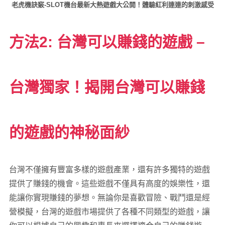
老虎機訣竅-SLOT機台最新大熱遊戲大公開！體驗紅利連連的刺激感受
方法2: 台灣可以賺錢的遊戲 –
台灣獨家！揭開台灣可以賺錢
的遊戲的神秘面紗
台灣不僅擁有豐富多樣的遊戲產業，還有許多獨特的遊戲
提供了賺錢的機會。這些遊戲不僅具有高度的娛樂性，還
能讓你實現賺錢的夢想。無論你是喜歡冒險、戰鬥還是經
營模擬，台灣的遊戲市場提供了各種不同類型的遊戲，讓