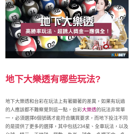
地下大樂透有哪些玩法?
地下大樂透和台彩在玩法上有著顯著的差異，如果有玩過
的人應該都不難察覺到這一點，台彩
大樂透
的玩法非常單
一，必須選擇6個號碼才能符合購買要求，而地下投注不同
的是提供了更多的選擇，其中包括234星、全車玩法，以及