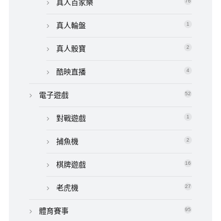
真人百家樂
76
真人輪盤
1
真人骰寶
2
酷映直播
4
電子遊戲
52
對戰遊戲
1
捕魚機
2
棋牌遊戲
16
老虎機
27
體育賽事
95