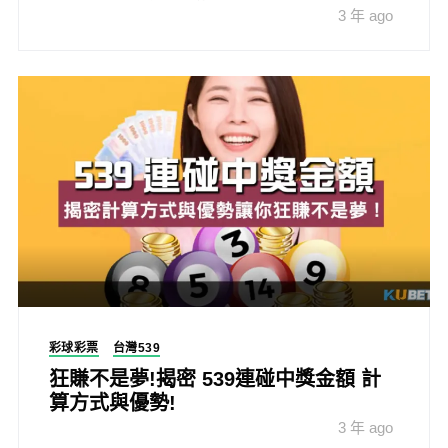
3 年 ago
彩球彩票
台灣539
狂賺不是夢!揭密 539連碰中獎金額 計
算方式與優勢!
3 年 ago