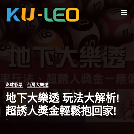
彩球彩票
台灣大樂透
地下大樂透 玩法大解析!
超誘人獎金輕鬆抱回家!
—
3 年 ago