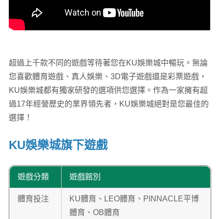
超過上千款不同的遊戲等待著您在KU娛樂城中暢玩。無論
您喜歡體育遊戲、真人娛樂、3D電子遊戲還是彩票遊戲，
KU娛樂城都有獨家研發的選項供您選擇。作為一家擁有超
過17年經營歷史的業界領先者，KU娛樂城絕對是您最佳的
選擇！
KU娛樂城旗下遊戲
遊戲分類
遊戲館別
體育投注
KU體育、LEO體育、PINNACLE平博
體育、OB體育