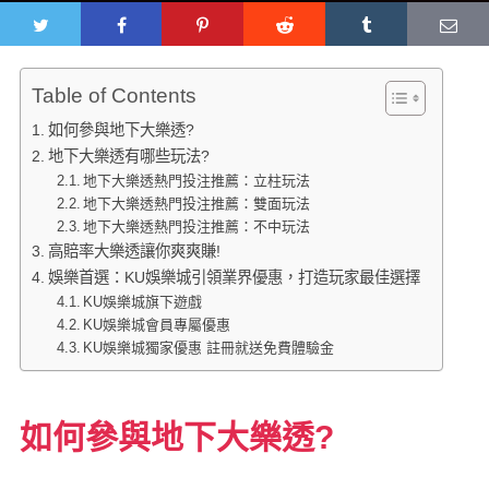
Table of Contents
如何參與地下大樂透?
地下大樂透有哪些玩法?
地下大樂透熱門投注推薦：立柱玩法
地下大樂透熱門投注推薦：雙面玩法
地下大樂透熱門投注推薦：不中玩法
高賠率大樂透讓你爽爽賺!
娛樂首選：KU娛樂城引領業界優惠，打造玩家最佳選擇
KU娛樂城旗下遊戲
KU娛樂城會員專屬優惠
KU娛樂城獨家優惠 註冊就送免費體驗金
如何參與地下大樂透?