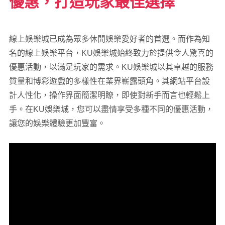
優惠，打造玩家最佳選擇
線上娛樂城已成為眾多休閒娛樂愛好者的首選。而作為知
名的線上娛樂平台，KU娛樂城始終致力於提供令人驚喜的
優惠活動，以滿足玩家的需求。KU娛樂城以其卓越的服務
質量和博彩遊戲的多樣性在業界嶄露頭角。其網站平台設
計人性化，操作界面簡潔明瞭，即使對新手而言也輕鬆上
手。在KU娛樂城，您可以盡情享受多種不同的優惠活動，
讓您的娛樂體驗更加豐富。