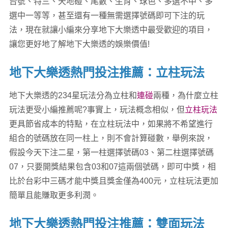
台號、特三、天地碰、尾數、生肖、球色、多選不中、多
選中一等等，甚至還有一種無需選擇號碼即可下注的玩
法，現在就讓小編來分享地下大樂透中最受歡迎的項目，
讓您更好地了解地下大樂透的娛樂價值!
地下大樂透熱門投注推薦：立柱玩法
地下大樂透的234星玩法分為立柱和
連碰
兩種，為什麼立柱
玩法更受小編推薦呢?事實上，玩法概念相似，但
立柱玩法
更具節省成本的特點，在立柱玩法中，如果將不希望進行
組合的號碼放在同一柱上，則不會計算碰數，舉例來說，
假設今天下注二星，第一柱選擇號碼03、第二柱選擇號碼
07，只要開獎結果包含03和07這兩個號碼，即可中獎，相
比於台彩中三碼才能中獎且獎金僅為400元，立柱玩法更加
簡單且能賺取更多利潤。
地下大樂透熱門投注推薦：雙面玩法