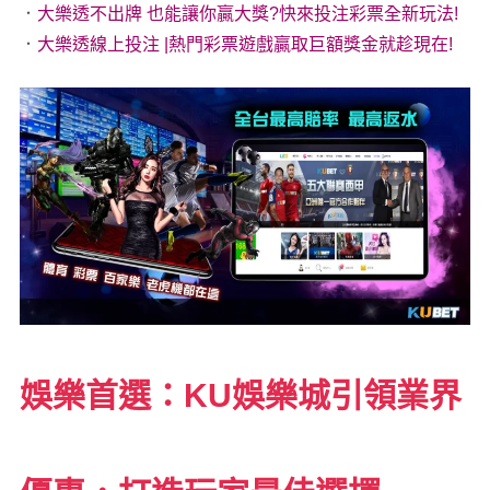
．
大樂透不出牌 也能讓你贏大獎?快來投注彩票全新玩法!
．
大樂透線上投注 |熱門彩票遊戲贏取巨額獎金就趁現在!
娛樂首選：KU娛樂城引領業界