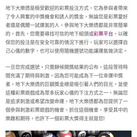
地下大樂透是極受歡迎的彩票投注方式，它為參與者帶來
了令人興奮的中獎機會和誘人的獎金，無論您是彩票愛好
者還是偶爾一試運氣的人，參與地下大樂透都是非常簡單
的，首先，您需要尋找可信的地下組頭或
彩票平台
，以確
保您的投注是在安全可靠的情況下進行，玩家可以選擇自
己心儀的數字，也可以使用隨機選號功能讓運氣做決定。
一旦您完成選號，只需靜候開獎結果的公布，這段等待時
間充滿了期待與刺激，因為您可能成為下一位幸運中獎
者，地下大樂透的巨額獎金總是吸引著人們的目光，並使
這種彩票遊戲成為眾多玩家心儀的下注方式之一，無論您
是追求刺激或希望改變命運，地下大樂透都為您提供了一
個參與刺激彩票遊戲的機會，抓住這個機會，享受其中的
樂趣和期待，也許下一個彩票大獎得主就是您!