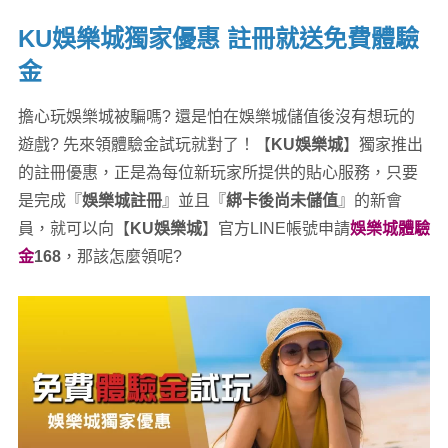
KU娛樂城獨家優惠 註冊就送免費體驗
金
擔心玩娛樂城被騙嗎? 還是怕在娛樂城儲值後沒有想玩的
遊戲? 先來領體驗金試玩就對了！【
KU娛樂城
】獨家推出
的註冊優惠，正是為每位新玩家所提供的貼心服務，只要
是完成『
娛樂城註冊
』並且『
綁卡後尚未儲值
』的新會
員，就可以向【
KU娛樂城
】官方LINE帳號申請
娛樂城體驗
金
168
，那該怎麼領呢?