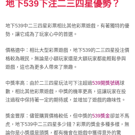
地下539下注二三四星優勢？
地下539中二三四星彩票相比其他彩票遊戲，有著獨特的優
勢，讓它成為了玩家心中的首選。
價格適中：相比大型彩票遊戲，地下539的二三四星投注價
格較為親民，無論是小額玩家還是大額玩家都能輕鬆參與
遊戲，這也為更多人帶來了樂趣。
中獎率高：由於二三四星玩法可下注超過
539開獎號碼
球
數，相比其他彩票遊戲，中獎的機率更高，這讓玩家在投
注過程中保持著一定的期待感，並增加了遊戲的趣味性。
獎金豐厚：儘管購買價格較低，但中獎的
539獎金
卻並不馬
虎，地下539中二三四星多少錢？彩票的獎金多種多樣，無
論你是小獎還是頭獎，都有機會在遊戲中獲得意外的驚