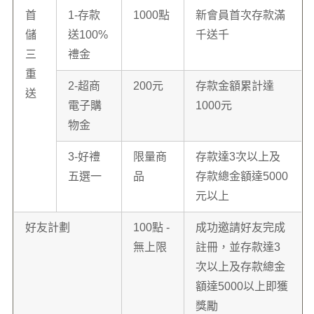
首
1-存款
1000點
新會員首次存款滿
儲
送100%
千送千
三
禮金
重
2-超商
200元
存款金額累計達
送
電子購
1000元
物金
3-好禮
限量商
存款達3次以上及
五選一
品
存款總金額達5000
元以上
好友計劃
100點 -
成功邀請好友完成
無上限
註冊，並存款達3
次以上及存款總金
額達5000以上即獲
獎勵