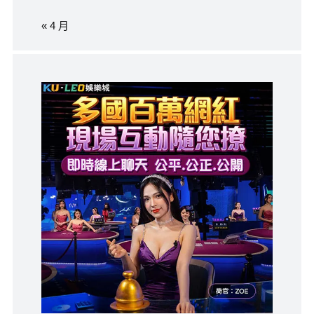
« 4 月