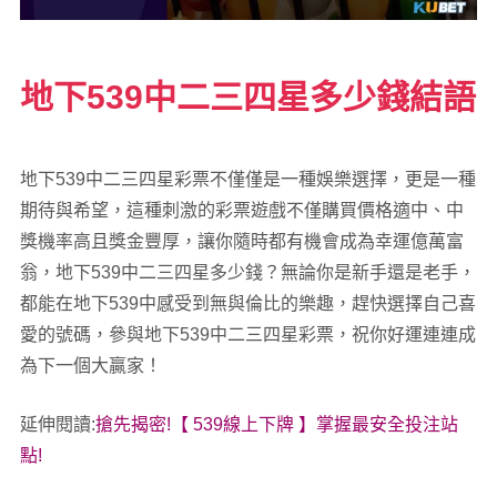
地下539中二三四星多少錢結語
地下539中二三四星彩票不僅僅是一種娛樂選擇，更是一種
期待與希望，這種刺激的彩票遊戲不僅購買價格適中、中
獎機率高且獎金豐厚，讓你隨時都有機會成為幸運億萬富
翁，地下539中二三四星多少錢？無論你是新手還是老手，
都能在地下539中感受到無與倫比的樂趣，趕快選擇自己喜
愛的號碼，參與地下539中二三四星彩票，祝你好運連連成
為下一個大贏家！
延伸閱讀:
搶先揭密!【 539線上下牌 】掌握最安全投注站
點!