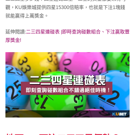
觀，KU娛樂城提供四星15300倍賠率，也就是下注1塊錢
就能贏得上萬獎金。
延伸閱讀:
二三四星連碰表 |即時查詢碰數組合、下注贏取豐
厚獎金!