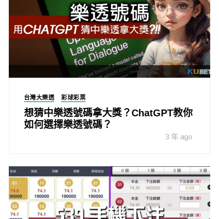
台灣大樂透
彩球彩票
想猜中樂透號碼拿大獎？ChatGPT教你
如何選擇樂透號碼？
3 年 ago