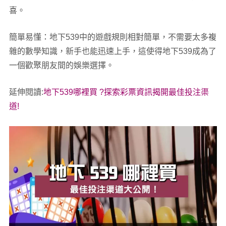
喜。
簡單易懂：地下539中的遊戲規則相對簡單，不需要太多複
雜的數學知識，新手也能迅速上手，這使得地下539成為了
一個歡聚朋友間的娛樂選擇。
延伸閱讀:
地下539哪裡買 ?探索彩票資訊揭開最佳投注渠
道!