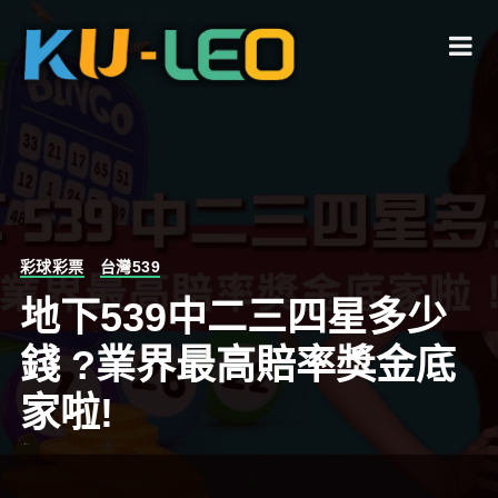
彩球彩票
台灣539
地下539中二三四星多少
錢 ?業界最高賠率獎金底
家啦!
—
3 年 ago