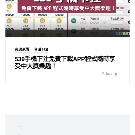
彩球彩票
台灣539
539手機下注免費下載APP程式隨時享
受中大獎樂趣！
3 年 ago