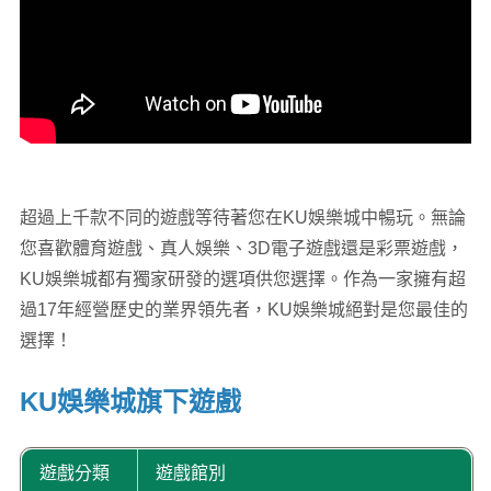
超過上千款不同的遊戲等待著您在KU娛樂城中暢玩。無論
您喜歡體育遊戲、真人娛樂、3D電子遊戲還是彩票遊戲，
KU娛樂城都有獨家研發的選項供您選擇。作為一家擁有超
過17年經營歷史的業界領先者，KU娛樂城絕對是您最佳的
選擇！
KU娛樂城旗下遊戲
遊戲分類
遊戲館別