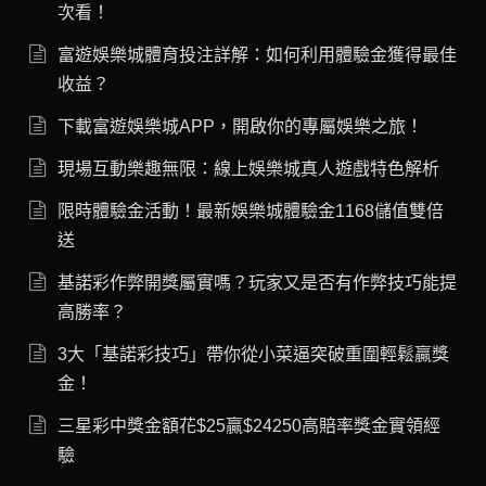
次看！
富遊娛樂城體育投注詳解：如何利用體驗金獲得最佳
收益？
下載富遊娛樂城APP，開啟你的專屬娛樂之旅！
現場互動樂趣無限：線上娛樂城真人遊戲特色解析
限時體驗金活動！最新娛樂城體驗金1168儲值雙倍
送
基諾彩作弊開獎屬實嗎？玩家又是否有作弊技巧能提
高勝率？
3大「基諾彩技巧」帶你從小菜逼突破重圍輕鬆贏獎
金！
三星彩中獎金額花$25贏$24250高賠率獎金實領經
驗