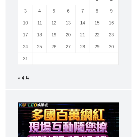
3
4
5
6
7
8
9
10
11
12
13
14
15
16
17
18
19
20
21
22
23
24
25
26
27
28
29
30
31
« 4 月