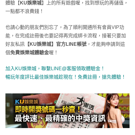
體驗【
KU娛樂城
】上的所有遊戲喔，找到想玩的再儲值，
一點都不浪費錢！
也請心動的朋友們別忘了，為了順利開通所有會員VIP功
能，在完成註冊後也要記得再完成綁卡流程，接著只要加
好友私訊
【KU娛樂城】官方LINE帳號
，才能夠申請到這
個
免費娛樂城體驗金
喔！
加入KU娛樂城，聯繫LINE@客服領取體驗金！
暢玩年度評比最佳娛樂城趁現在！
免費註冊
，搶先體驗！