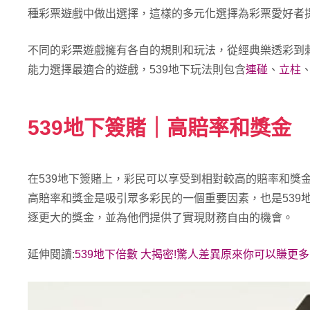
種彩票遊戲中做出選擇，這樣的多元化選擇為彩票愛好者
不同的彩票遊戲擁有各自的規則和玩法，從經典樂透彩到
能力選擇最適合的遊戲，539地下玩法則包含
連碰
、
立柱
539地下簽賭｜高賠率和獎金
在539地下簽賭上，彩民可以享受到相對較高的賠率和獎
高賠率和獎金是吸引眾多彩民的一個重要因素，也是539
逐更大的獎金，並為他們提供了實現財務自由的機會。
延伸閱讀:
539地下倍數 大揭密!驚人差異原來你可以賺更多