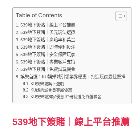
Table of Contents
539地下簽賭｜線上平台推薦
539地下簽賭｜多元玩法選擇
539地下簽賭｜高賠率和獎金
539地下簽賭｜即時便利投注
539地下簽賭｜安全保障玩家
539地下簽賭｜專業客戶支持
539地下簽賭｜免費試玩機會
娛樂首選：KU娛樂城引領業界優惠，打造玩家最佳選擇
KU娛樂城旗下遊戲
KU娛樂城會員專屬優惠
KU娛樂城獨家優惠 註冊就送免費體驗金
539地下簽賭｜線上平台推薦