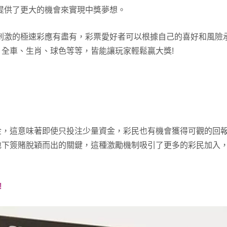
提供了更大的機會來實現中獎夢想。
刺激的極速彩應有盡有，彩票愛好者可以根據自己的喜好和風險
、全車、生肖、球色等等，皆能讓玩家輕鬆贏大獎!
金，這意味著即使只投注少量資金，彩民也有機會獲得可觀的回
地下簽賭脫穎而出的關鍵，這種激勵機制吸引了更多的彩民加入
!