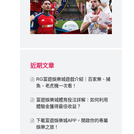
近期文章
RG富遊娛樂城遊戲介紹｜百家樂、捕
魚、老虎機一次看！
富遊娛樂城體育投注詳解：如何利用
體驗金獲得最佳收益？
下載富遊娛樂城APP，開啟你的專屬
娛樂之旅！