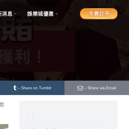
新消息
娛樂城優惠
–
Share on Tumblr
–
Share via Email
您