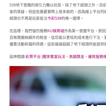
539地下簽賭的吸引力難以抗拒，除了地下組頭之外，目
家的質疑，但這些擔憂實際上是多餘的，因為線上平台同
組頭也不再是玩家投注
今彩539
的唯一選擇。
在這裡，我們強烈推薦
KU娛樂城
作為第一首選平台，原因
且無需繳納額外的稅金，這您能以更低的成本進行下注，
優惠活動和福利待遇，這些遠遠超越了地下組頭所能提供
延伸閱讀:
彩票平台 |獨享豐富玩法、高額獎金、優質服務唯