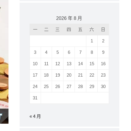
2026 年 8 月
一
二
三
四
五
六
日
1
2
3
4
5
6
7
8
9
10
11
12
13
14
15
16
17
18
19
20
21
22
23
24
25
26
27
28
29
30
31
« 4 月