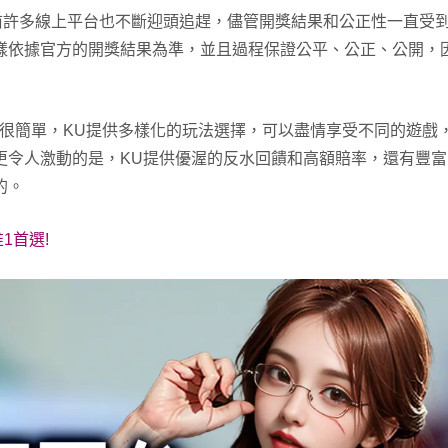
前許多線上平台也不斷迎頭追趕，儘管開獎結果和公正性一直受
樣依據官方的開獎結果為準，並且過程保證公平、公正、公開，
很簡單，KU提供多樣化的玩法選擇，可以盡情享受不同的遊戲
更令人激動的是，KU提供優渥的反水回饋和高額賠率，還有豐富
的。
1首選!