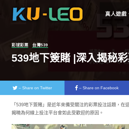
真人遊戲
彩球彩票
台灣539
539地下簽賭 |深入揭秘
—
3 年 ago
–
Share on Twitter
–
Share on Facebook
「539地下簽賭」是近年來備受關注的彩票投注話題，在
揭曉為何線上投注平台會如此受歡迎的原因。