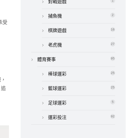
對戰遊戲
1
捕魚機
2
承受
棋牌遊戲
16
老虎機
27
體育賽事
95
棒球運彩
25
報，
，追
籃球運彩
25
足球運彩
5
運彩投注
92