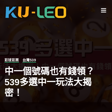
彩球彩票
台灣539
中一個號碼也有錢領？
539多選中一玩法大揭
密！
—
3 年 ago