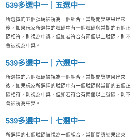
539多選中一｜五選中一
所選擇的五個號碼被視為一個組合，當期開獎結果出來
後，如果玩家所選擇的號碼中有一個號碼與當期的五個正
碼相符，則視為中獎，但如若符合有兩個以上號碼，則不
會被視為中獎。
539多選中一｜六選中一
所選擇的六個號碼被視為一個組合，當期開獎結果出來
後，如果玩家所選擇的號碼中有一個號碼與當期的五個正
碼相符，則視為中獎，但如若符合有兩個以上號碼，則不
會被視為中獎。
539多選中一｜七選中一
所選擇的七個號碼被視為一個組合，當期開獎結果出來