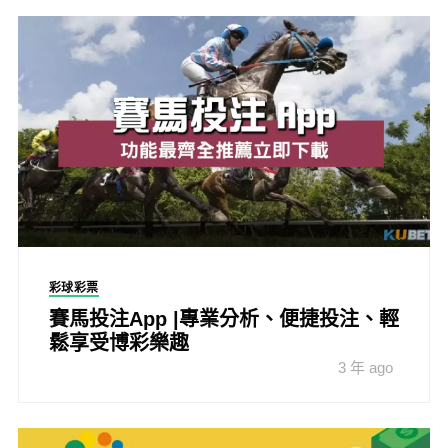
彩球彩票
賽馬投注App |專業分析、便捷投注、輕
鬆享受博彩樂趣
3 年 ago