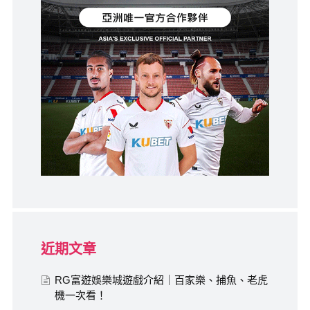
近期文章
RG富遊娛樂城遊戲介紹｜百家樂、捕魚、老虎
機一次看！