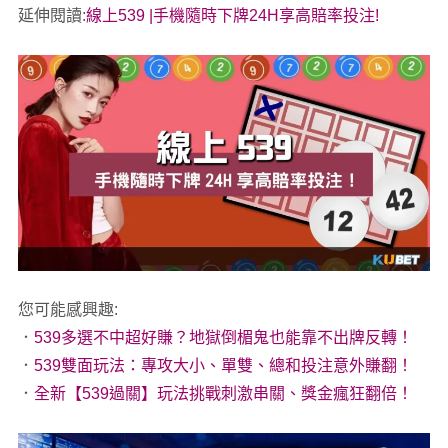
延伸閱讀:
線上539 |手機隨時下牌24H享高賠率投注!
您可能感興趣:
．
539多選不中超好賺？地獄倒楣鬼也能靠不出牌反轉！
．
539雙面玩法：專攻大小、單雙、總和投注意外賺翻！
．
全新【539過關】玩法挑戰刺激串關、獎金瘋狂翻倍！