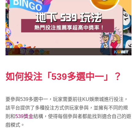
如何投注「539多選中一」？
要參與539多選中一，玩家需要前往KU娛樂城進行投注，
該平台提供了多種投注方式供玩家參與，並擁有不同的規
則和
539獎金
結構，使得每個參與者都能找到適合自己的遊
戲模式。