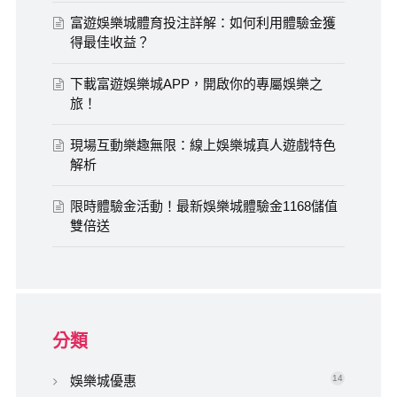
富遊娛樂城體育投注詳解：如何利用體驗金獲
得最佳收益？
下載富遊娛樂城APP，開啟你的專屬娛樂之
旅！
現場互動樂趣無限：線上娛樂城真人遊戲特色
解析
限時體驗金活動！最新娛樂城體驗金1168儲值
雙倍送
分類
娛樂城優惠
14