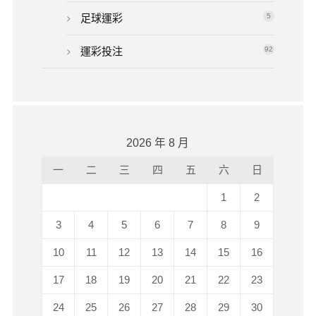
足球運彩
5
運彩投注
92
2026 年 8 月
一
二
三
四
五
六
日
1
2
3
4
5
6
7
8
9
10
11
12
13
14
15
16
17
18
19
20
21
22
23
24
25
26
27
28
29
30