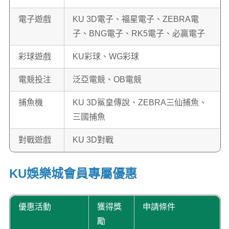
電子遊戲
KU 3D電子、福星電子、ZEBRA電
子、BNG電子、RK5電子、必贏電子
彩球遊戲
KU彩球、WG彩球
電競投注
泛亞電競、OB電競
捕魚機
KU 3D鯊皇傳說、ZEBRA三仙捕魚、
三國捕魚
對戰遊戲
KU 3D對戰
KU娛樂城會員專屬優惠
優惠活動
獲得獎
申請條件
勵