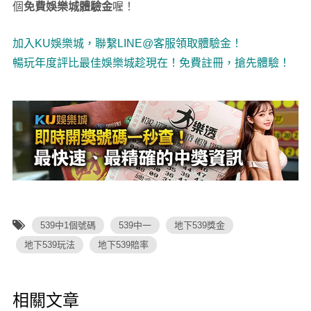
個
免費娛樂城體驗金
喔！
加入KU娛樂城，聯繫LINE@客服領取體驗金！
暢玩年度評比最佳娛樂城趁現在！
免費註冊
，搶先體驗！
539中1個號碼
539中一
地下539獎金
地下539玩法
地下539賠率
相關文章