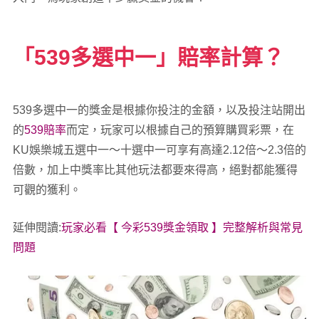
「539多選中一」賠率計算？
539多選中一的獎金是根據你投注的金額，以及投注站開出
的
539賠率
而定，玩家可以根據自己的預算購買彩票，在
KU娛樂城五選中一～十選中一可享有高達2.12倍～2.3倍的
倍數，加上中獎率比其他玩法都要來得高，絕對都能獲得
可觀的獲利。
延伸閱讀:
玩家必看【 今彩539獎金領取 】完整解析與常見
問題