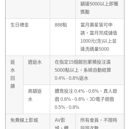
額達5000以上即獲
獎勵
生日禮金
888點
當月壽星皆可申
請，當月完成儲值
1000元(含)以上並
達洗碼量5000
返
週返水
在指定15個館別累積投注滿
水
5000點以上，系統自動結算
回
0.4% - 0.8%返水
饋
高額返
體育投注 0.4% - 0.6%、真人遊
水
戲 0.6% - 0.8%、3D電子遊戲
0.5% - 0.8%
免費線上影城
AV影
所有會員，不限時
城、體
段與次數