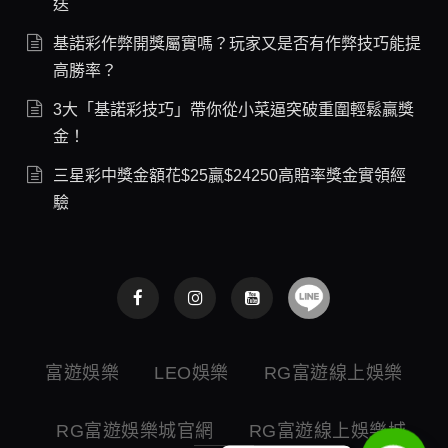
送
基諾彩作弊開獎屬實嗎？玩家又是否有作弊技巧能提
高勝率？
3大「基諾彩技巧」帶你從小菜逼突破重圍輕鬆贏獎
金！
三星彩中獎金額花$25贏$24250高賠率獎金實領經
驗
富遊娛樂
LEO娛樂
RG富遊線上娛樂
RG富遊娛樂城官網
RG富遊線上娛樂城