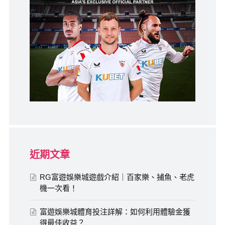
近期文章
RG富遊娛樂城遊戲介紹｜百家樂、捕魚、老虎
機一次看！
富遊娛樂城體育投注詳解：如何利用體驗金獲
得最佳收益？