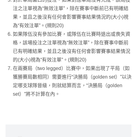
注之注單視為
“無效注單”
，除在賽事中斷前已有明確結
果，並且之後沒有任何會影響賽事結果情況的(大小)視
為
“有效注單”
。(規則20)
如果隊伍沒有參加比賽，或隊伍在比賽時退出或喪失資
格，該場投注之注單視為
“無效注單”
，除在賽事中斷前
已有明確結果，並且之後沒有任何會影響賽事結果情況
的(大小)視為
“有效注單”
。(規則20)
在兩賽局（two legged）比賽中，如果出現了平局（如
獲勝賽局數相同）需要進行“決勝局（golden set）”以決
定哪支球隊晉級，則就結算而言，“決勝局（golden
set）”將不計算在內。