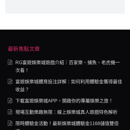
最新焦點文章
RG富遊娛樂城遊戲介紹｜百家樂、捕魚、老虎機一
次看！
富遊娛樂城體育投注詳解：如何利用體驗金獲得最佳
收益？
下載富遊娛樂城APP，開啟你的專屬娛樂之旅！
現場互動樂趣無限：線上娛樂城真人遊戲特色解析
限時體驗金活動！最新娛樂城體驗金1168儲值雙倍