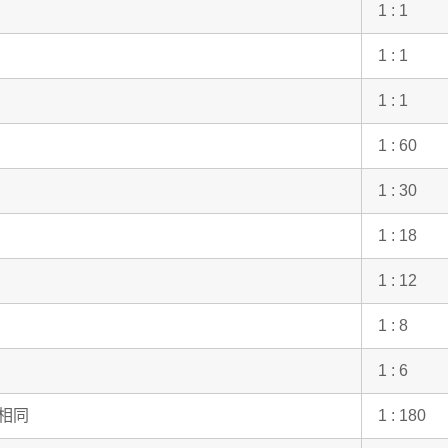
1 : 1
1 : 1
1 : 1
1 : 60
1 : 30
1 : 18
1 : 12
1 : 8
1 : 6
相同
1 : 180