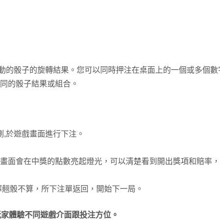
轉動的骰子的旋轉結果。您可以同時押注在桌面上的一個或多個數
不同的骰子結果或組合。
測,於遊戲畫面進行下注。
注畫面會在中獎的點數亮起燈光，可以清楚看到開出獎項和賠率
擇翹骰不算，所下注單返回，開始下一局。
領玩家體驗不同遊戲介面跟投注方位。