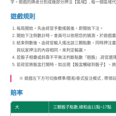
字。遊戲的牌桌分割成幾部分押注【區域】, 每一個區域
遊戲規則
每局開始，先由荷官手動搖骰後，即開始下注。
開始下注倒數計時，會員可以依照您的猜測，於遊戲
結束倒數後，由荷官輸入搖出該三顆點數，同時押注
與玩家押注的內容相同，來判定輸贏。
若骰子相疊或斜靠不平無法判斷點數『翹骰』,荷官選
若荷官將骰盅打開時，如出現【骰盅觸碰到骰子】，將以
※ 遊戲左下方可切換標準/簡易/泰式投注模式 , 帶
賠率
大
三顆骰子點數.總和由11點~17點