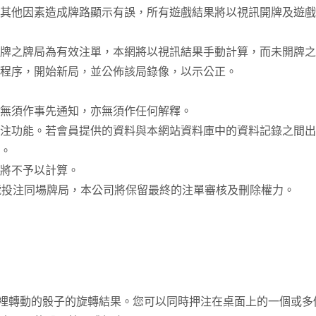
或其他因素造成牌路顯示有誤，所有遊戲結果將以視訊開牌及遊
開牌之牌局為有效注單，本網將以視訊結果手動計算，而未開牌
開程序，開始新局，並公佈該局錄像，以示公正。
而無須作事先通知，亦無須作任何解釋。
投注功能。若會員提供的資料與本網站資料庫中的資料記錄之間
準。
數將不予以計算。
的帳號投注同場牌局，本公司將保留最終的注單審核及刪除權力。
盅裡轉動的骰子的旋轉結果。您可以同時押注在桌面上的一個或多