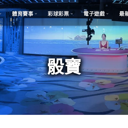
體育賽事
彩球彩票
電子遊戲
最
骰寶