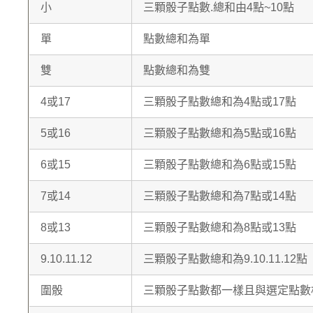
小
三顆骰子點數.總和由4點~10點
單
點數總和為單
雙
點數總和為雙
4或17
三顆骰子點數總和為4點或17點
5或16
三顆骰子點數總和為5點或16點
6或15
三顆骰子點數總和為6點或15點
7或14
三顆骰子點數總和為7點或14點
8或13
三顆骰子點數總和為8點或13點
9.10.11.12
三顆骰子點數總和為9.10.11.12點
圍骰
三顆骰子點數都一樣且與選定點數