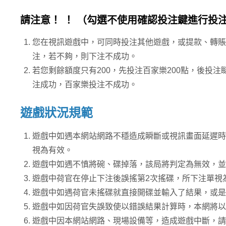
請注意！ ！ （勾選不使用確認投注鍵進行投
您在視訊遊戲中，可同時投注其他遊戲，或提款、轉
注，若不夠，則下注不成功。
若您剩餘額度只有200，先投注百家樂200點，後投
注成功，百家樂投注不成功。
遊戲狀況規範
遊戲中如遇本網站網路不穩造成瞬斷或視訊畫面延遲
視為有效。
遊戲中如遇不慎將碗、碟掉落，該局將判定為無效，
遊戲中荷官在停止下注後誤搖第2次搖碟，所下注單視
遊戲中如遇荷官未搖碟就直接開碟並輸入了結果，或
遊戲中如因荷官失誤致使以錯誤結果計算時，本網將
遊戲中因本網站網路、現場設備等，造成遊戲中斷，