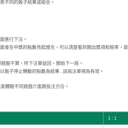
代表不同的骰子結果或組合。
畫面進行下注。
畫面會在中獎的點數亮起燈光，可以清楚看到開出獎項和賠率，
擇翹骰不算，所下注單返回，開始下一局。
骰子停止轉動的點數為結果 , 該局注單視為有效。
領玩家體驗不同遊戲介面跟投注方位。
1 : 1