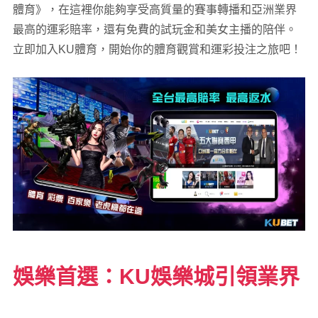
體育》，在這裡你能夠享受高質量的賽事轉播和亞洲業界
最高的運彩賠率，還有免費的試玩金和美女主播的陪伴。
立即加入KU體育，開始你的體育觀賞和運彩投注之旅吧！
娛樂首選：KU娛樂城引領業界