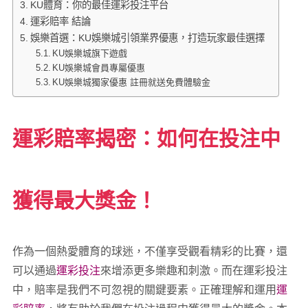
KU體育：你的最佳運彩投注平台
運彩賠率 結論
娛樂首選：KU娛樂城引領業界優惠，打造玩家最佳選擇
KU娛樂城旗下遊戲
KU娛樂城會員專屬優惠
KU娛樂城獨家優惠 註冊就送免費體驗金
運彩賠率揭密：如何在投注中
獲得最大獎金！
作為一個熱愛體育的球迷，不僅享受觀看精彩的比賽，還
可以通過
運彩投注
來增添更多樂趣和刺激。而在運彩投注
中，賠率是我們不可忽視的關鍵要素。正確理解和運用
運