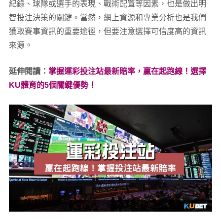
紀錄、球隊或選手的表現、戰術配置等因素，也是做出明
智投注決策的關鍵。當然，網上資源和專業分析也是我們
獲取賽事資訊的重要途徑，但要注意選擇可信度高的資訊
來源。
延伸閱讀：
掌握運彩投注站最新賠率，贏在起跑線！選擇
KU體育的5個關鍵優勢！