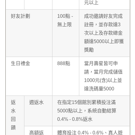
元以上
好友計劃
100點 -
成功邀請好友完成
無上限
註冊，並存款達3
次以上及存款總金
額達5000以上即獲
獎勵
生日禮金
888點
當月壽星皆可申
請，當月完成儲值
1000元(含)以上並
達洗碼量5000
返
週返水
在指定15個館別累積投注滿
水
5000點以上，系統自動結算
回
0.4% - 0.8%返水
饋
高額返
體育投注 0.4% - 0.6%、真人遊