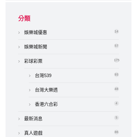
分類
娛樂城優惠
14
娛樂城新聞
57
彩球彩票
175
台灣539
93
台灣大樂透
48
香港六合彩
4
最新消息
5
真人遊戲
86