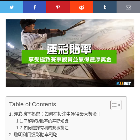
Table of Contents
運彩賠率揭密：如何在投注中獲得最大獎金！
了解運彩賠率的基礎知識
如何選擇有利的賽事投注
聰明利用運彩賠率戰略