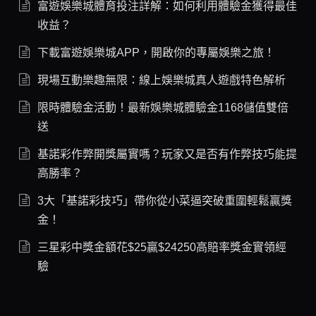
富遊娛樂城體育投注詳解：如何利用體驗金獲得最佳
收益？
下載富遊娛樂城APP，開啟你的專屬娛樂之旅！
現場互動樂趣無限：線上娛樂城真人遊戲特色解析
限時體驗金活動！最新娛樂城體驗金1168儲值雙倍
送
基諾彩作弊開獎屬實嗎？玩家又是否有作弊技巧能提
高勝率？
3大「基諾彩技巧」帶你從小菜逼突破重圍輕鬆贏獎
金！
三星彩中獎金額花$25贏$24250高賠率獎金實領經
驗