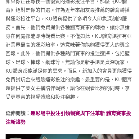
如果你正在尋找一個優質的運彩投注平台，那麼《KU體
育》絕對是你的首選。作為近年來網友最推薦的體育轉播
與運彩投注平台，KU體育提供了多項令人印象深刻的服
務。首先，他們免費提供各種體育賽事的轉播，讓你無論
身在何處都能即時觀看比賽。不僅如此，KU體育還擁有亞
洲業界最高的運彩賠率，這意味著你能夠獲得更大的獎金
回報。此外，他們提供多種熱門賽事的投注選擇，包括籃
球、足球、棒球、網球等。無論你是新手還是資深玩家，
KU體育都能滿足你的需求。而且，新加入的會員更能獲得
免費試玩金來體驗運彩投注的樂趣。最重要的是，KU體育
還提供了美女主播陪伴觀賽，讓你在觀看比賽的同時，享
受更豐富的視覺體驗和投注樂趣。
延伸閱讀：
運彩場中投注引領觀賽與下注革新 體育賽事投
注新趨勢