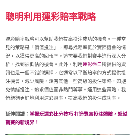
聰明利用運彩賠率戰略
運彩賠率戰略可以幫助我們提高投注成功的機會。一種常
見的策略是「價值投注」，即尋找賠率低於實際機會的情
況，以獲得更高的回報率。這需要我們對賽事進行深入分
析，找到被低估的機會。此外，利用
運彩盤口
所提供的資
訊也是一個不錯的選擇，它通常以平衡賠率的方式提供投
注機會，減少風險。還有其他一些高級的投注策略，如避
免情緒投注、追求價值而非熱門等等。運用這些策略，我
們能夠更好地利用運彩賠率，提高我們的投注成功率。
延伸閱讀：
掌握玩運彩比分技巧 打造豐富投注體驗，超越
觀賽的新境界！