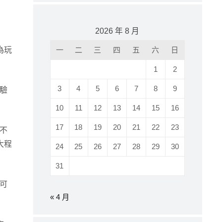
2026 年 8 月
為玩
一
二
三
四
五
六
日
1
2
3
4
5
6
7
8
9
驗
10
11
12
13
14
15
16
17
18
19
20
21
22
23
不
大程
24
25
26
27
28
29
30
31
可
« 4 月