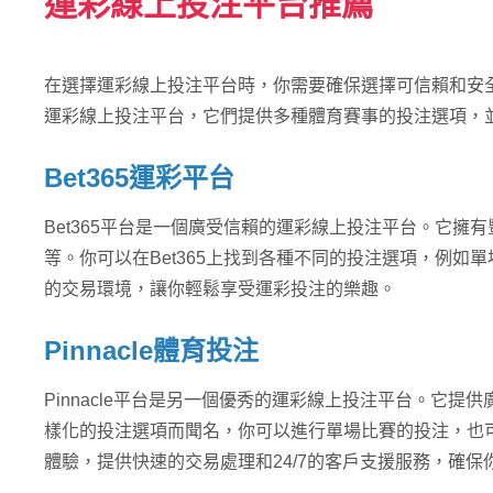
運彩線上投注平台推薦
在選擇運彩線上投注平台時，你需要確保選擇可信賴和安
運彩線上投注平台，它們提供多種體育賽事的投注選項，
Bet365運彩平台
Bet365平台是一個廣受信賴的運彩線上投注平台。它擁
等。你可以在Bet365上找到各種不同的投注選項，例如單
的交易環境，讓你輕鬆享受運彩投注的樂趣。
Pinnacle體育投注
Pinnacle平台是另一個優秀的運彩線上投注平台。它提供
樣化的投注選項而聞名，你可以進行單場比賽的投注，也可以
體驗，提供快速的交易處理和24/7的客戶支援服務，確