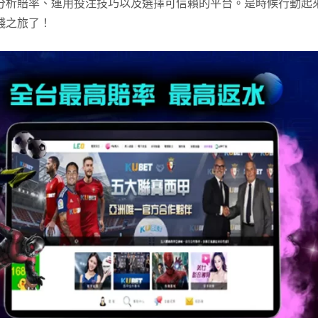
分析賠率、運用投注技巧以及選擇可信賴的平台。是時候行動起
錢之旅了！