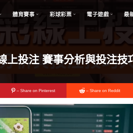
體育賽事
彩球彩票
電子遊戲
最
線上投注 賽事分析與投注技
–
Share on Pinterest
–
Share on Reddit