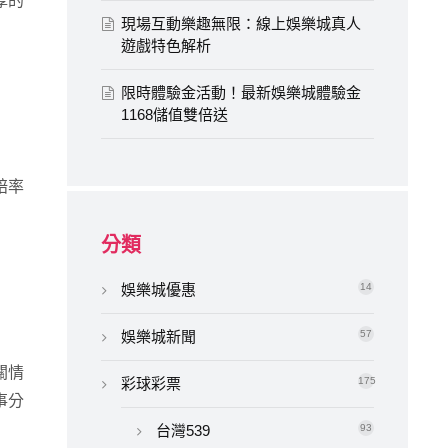
厚的
現場互動樂趣無限：線上娛樂城真人
遊戲特色解析
限時體驗金活動！最新娛樂城體驗金
1168儲值雙倍送
賠率
分類
娛樂城優惠
14
娛樂城新聞
57
關情
彩球彩票
175
事分
台灣539
93