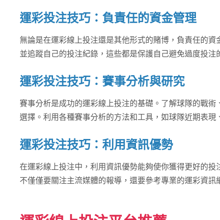
運彩投注技巧：負責任的資金管理
無論是在運彩線上投注還是其他形式的賭博，負責任的資
並追蹤自己的投注紀錄，這些都是保護自己避免過度投注
運彩投注技巧：賽事分析與研究
賽事分析是成功的運彩線上投注的基礎。了解球隊的戰術
選擇。利用各種賽事分析的方法和工具，如球隊近期表現
運彩投注技巧：利用資訊優勢
在運彩線上投注中，利用資訊優勢能夠使你獲得更好的投
不僅僅要關注主流媒體的報導，還要參考專業的運彩資訊