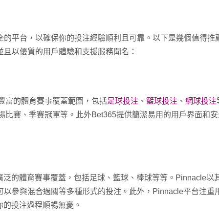
全的平台，以確保你的投注經驗順利且可靠。以下是幾個值得推
並且以優質的用戶體驗和支援服務聞名：
有豐富的體育賽事覆蓋範圍，包括
足球投注
、
籃球投注
、
網球投注
場比賽、季賽冠軍等。此外Bet365提供簡潔易用的用戶界面和安
廣泛的體育賽事覆蓋，包括足球、籃球、棒球等等。Pinnacle以
參與混合過關等多種形式的投注。此外，Pinnacle平台注重
保你的投注過程順暢無憂。