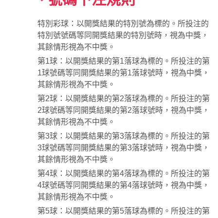
特別彩球：以開獎結果的特別號為標的。所投注的
特別號號碼等同開獎結果的特別號時，視為中獎，
其餘情形視為不中獎。
第1球：以開獎結果的第1落球為標的。所投注的第
1球號碼等同開獎結果的第1落球號時，視為中獎，
其餘情形視為不中獎。
第2球：以開獎結果的第2落球為標的。所投注的第
2球號碼等同開獎結果的第2落球號時，視為中獎，
其餘情形視為不中獎。
第3球：以開獎結果的第3落球為標的。所投注的第
3球號碼等同開獎結果的第3落球號時，視為中獎，
其餘情形視為不中獎。
第4球：以開獎結果的第4落球為標的。所投注的第
4球號碼等同開獎結果的第4落球號時，視為中獎，
其餘情形視為不中獎。
第5球：以開獎結果的第5落球為標的。所投注的第