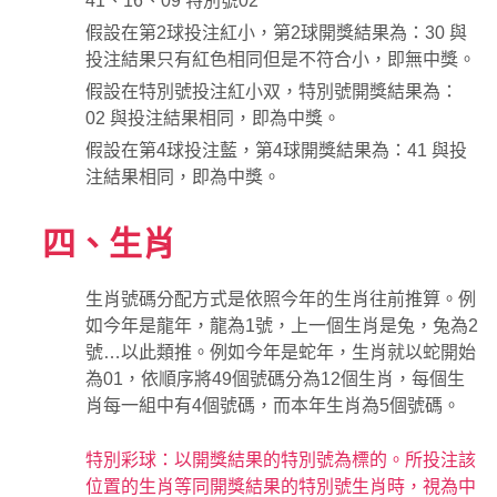
41、16、09 特別號02
假設在第2球投注紅小，第2球開獎結果為：30 與
投注結果只有紅色相同但是不符合小，即無中獎。
假設在特別號投注紅小双，特別號開獎結果為：
02 與投注結果相同，即為中獎。
假設在第4球投注藍，第4球開獎結果為：41 與投
注結果相同，即為中獎。
四、生肖
生肖號碼分配方式是依照今年的生肖往前推算。例
如今年是龍年，龍為1號，上一個生肖是兔，兔為2
號…以此類推。例如今年是蛇年，生肖就以蛇開始
為01，依順序將49個號碼分為12個生肖，每個生
肖每一組中有4個號碼，而本年生肖為5個號碼。
特別彩球：以開獎結果的特別號為標的。所投注該
位置的生肖等同開獎結果的特別號生肖時，視為中