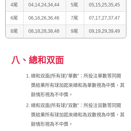
4尾
04,14,24,34,44
5尾
05,15,25,35,45
6尾
06,16,26,36,46
7尾
07,17,27,37,47
8尾
08,18,28,38,48
9尾
09,19,29,39,49
八、總和双面
總和双面(所有球)”單數”：所投注單數等同開
獎結果所有球加起來總和為單數視為中獎，其
餘情形視為不中獎。
總和双面(所有球)”双數”：所投注双數等同開
獎結果所有球加起來總和為双數視為中獎，其
餘情形視為不中獎。