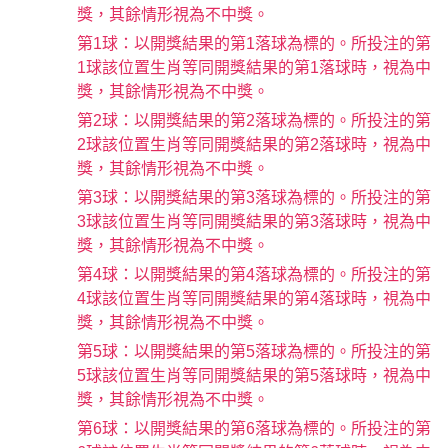
獎，其餘情形視為不中獎。
第1球：以開獎結果的第1落球為標的。所投注的第
1球該位置生肖等同開獎結果的第1落球時，視為中
獎，其餘情形視為不中獎。
第2球：以開獎結果的第2落球為標的。所投注的第
2球該位置生肖等同開獎結果的第2落球時，視為中
獎，其餘情形視為不中獎。
第3球：以開獎結果的第3落球為標的。所投注的第
3球該位置生肖等同開獎結果的第3落球時，視為中
獎，其餘情形視為不中獎。
第4球：以開獎結果的第4落球為標的。所投注的第
4球該位置生肖等同開獎結果的第4落球時，視為中
獎，其餘情形視為不中獎。
第5球：以開獎結果的第5落球為標的。所投注的第
5球該位置生肖等同開獎結果的第5落球時，視為中
獎，其餘情形視為不中獎。
第6球：以開獎結果的第6落球為標的。所投注的第