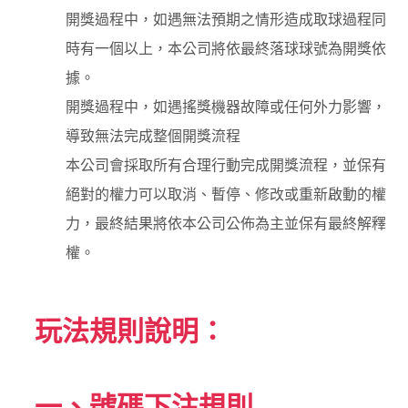
開獎過程中，如遇無法預期之情形造成取球過程同
時有一個以上，本公司將依最終落球球號為開獎依
據。
開獎過程中，如遇搖獎機器故障或任何外力影響，
導致無法完成整個開獎流程
本公司會採取所有合理行動完成開獎流程，並保有
絕對的權力可以取消、暫停、修改或重新啟動的權
力，最終結果將依本公司公佈為主並保有最終解釋
權。
玩法規則說明：
一、號碼下注規則