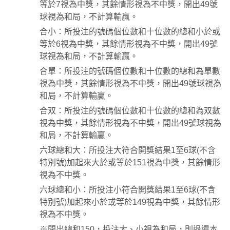
等於7視為中獎，其餘情形視為不中獎，開出49號
球視為和局，不計算輸贏。
合小：所投注的號碼個位數和十位數的總和小於或
等於6視為中獎，其餘情形視為不中獎，開出49號
球視為和局，不計算輸贏。
合單：所投注的號碼個位數和十位數的總和為單數
視為中獎，其餘情形視為不中獎，開出49號球視為
和局，不計算輸贏。
合双：所投注的號碼個位數和十位數的總和為双數
視為中獎，其餘情形視為不中獎，開出49號球視為
和局，不計算輸贏。
六球總和大：所投注大符合開獎結果1至6球(不含
特別號)加起來大於或等於151視為中獎，其餘情形
視為不中獎。
六球總和小：所投注小符合開獎結果1至6球(不含
特別號)加起來小於或等於149視為中獎，其餘情形
視為不中獎。
※開出總和150，投注大、小視為和局，則退還本