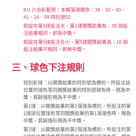
KU 六合彩範例：本期落球順序：38、30、40、
41、16、09 特別號02
假設在第1球投注大，第1球開獎結果為：38 與投
注結果相同，即為中獎。
假設在第5球投注合小，第5球開獎結果為：16 與
投注結果不相同，即無中獎。
三、球色下注規則
特別彩球：以開獎結果的特別號為標的。所投注該
位置的球色等同開獎結果的特別號球色時，視為中
獎，其餘情形視為不中獎。
第1球：以開獎結果的第1落球為標的。所投注的第
1球該位置球色等同開獎結果的第1落球色時，視為
中獎，其餘情形視為不中獎。
第2球：以開獎結果的第2落球為標的。所投注的第