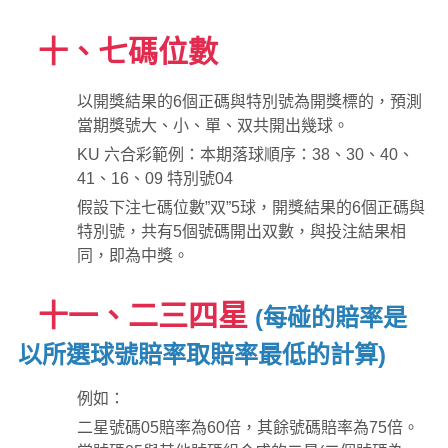
十、七碼位數
以開獎結果的6個正碼與特別號為開獎標的，預測
當期獎號大、小、單、双共開出幾球。
KU 六合彩範例：本期落球順序：38、30、40、
41、16、09 特別號04
假設下注七碼位數”双”5球，開獎結果的6個正碼與
特別號，共有5個號碼開出双數，與投注結果相
同，即為中獎。
十一、二三四星
(每碰的賠率是
以所選球號賠率取賠率最低的計算)
例如：
二星號碼05賠率為60倍，其餘號碼賠率為75倍。