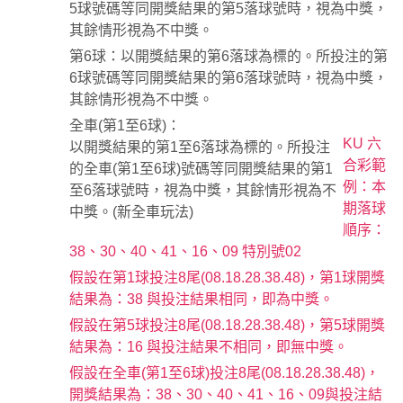
5球號碼等同開獎結果的第5落球號時，視為中獎，
其餘情形視為不中獎。
第6球：以開獎結果的第6落球為標的。所投注的第
6球號碼等同開獎結果的第6落球號時，視為中獎，
其餘情形視為不中獎。
全車(第1至6球)：
KU 六
以開獎結果的第1至6落球為標的。所投注
合彩範
的全車(第1至6球)號碼等同開獎結果的第1
例：本
至6落球號時，視為中獎，其餘情形視為不
期落球
中獎。(新全車玩法)
順序：
38、30、40、41、16、09 特別號02
假設在第1球投注8尾(08.18.28.38.48)，第1球開獎
結果為：38 與投注結果相同，即為中獎。
假設在第5球投注8尾(08.18.28.38.48)，第5球開獎
結果為：16 與投注結果不相同，即無中獎。
假設在全車(第1至6球)投注8尾(08.18.28.38.48)，
開獎結果為：38、30、40、41、16、09與投注結