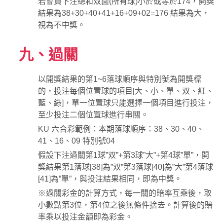
若會員下注總和双面(所有球)小於或等於174，開獎
結果為38+30+40+41+16+09+02=176 結果為大，
視為不中獎。
九、過關
以開獎結果的第1~6落球順序與特別號為開獎標
的，投注每個位置球的項目[大、小、單、双、紅、
藍、綠]，單一位置球只能選擇一個項目進行投注，
至少投注二個位置球進行串關。
KU 六合彩範例：本期落球順序：38、30、40、
41、16、09 特別號04
假設下注過關第1球”双”+第3球”大”+第4球”單”，開
獎結果第1落球[38]為”双”第3落球[40]為”大”第4落球
[41]為”單”，與投注結果相同，即為中獎。
※過關彩金的計算方式，每一關的賠率互乘後，取
小數點第3位，第4位之後無條件捨去。計算後的賠
率乘以投注金額即為彩金。