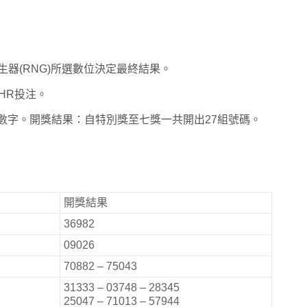
生器(RNG)所選數位決定最終結果。
HR投注。
一個數字。開獎結果：自特別獎至七獎一共開出27組號碼。
開獎結果
36982
09026
70882 – 75043
31333 – 03748 – 28345
25047 – 71013 – 57944