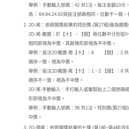
舉例：手動輸入號碼：42 共1注，每注金額10元，總投
為： 64.84.24.92與投注號碼相同，位數不一
2D-尾：依照開獎結果的特別獎 (第27組)做為開
2D-尾-複選：於【十】、【個】兩位數中分別從
相同即視為中獎，其餘情形即視為不中獎。
舉例：投注2D複選-尾【十】：8 【個】：2 共
順序一致，視為中獎。
舉例：投注2D複選-尾【十】：1、2 【個】：8 
順序不一致，視為不中獎。
2D-尾-手動輸入：手打輸入或複製貼上二個號
形即視為不中獎。
舉例：手動輸入號碼：36 共1注，特別獎(第27
中獎。
2D-頭尾：依照開獎結果的七獎 (第1組~第4組)