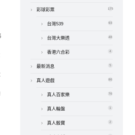
彩球彩票
175
台灣539
93
碼
台灣大樂透
48
香港六合彩
4
數
最新消息
5
數
真人遊戲
86
情
真人百家樂
76
真人輪盤
1
真人骰寶
2