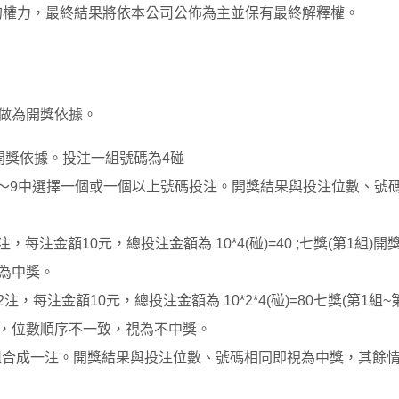
的權力，最終結果將依本公司公佈為主並保有最終解釋權。
做為開獎依據。
為開獎依據。投注一組號碼為4碰
0～9中選擇一個或一個以上號碼投注。開獎結果與投注位數、號
每注金額10元，總投注金額為 10*4(碰)=40 ;七獎(第1組)開
視為中獎。
，每注金額10元，總投注金額為 10*2*4(碰)=80七獎(第1組~
碼不相同，位數順序不一致，視為不中獎。
碼組合成一注。開獎結果與投注位數、號碼相同即視為中獎，其餘