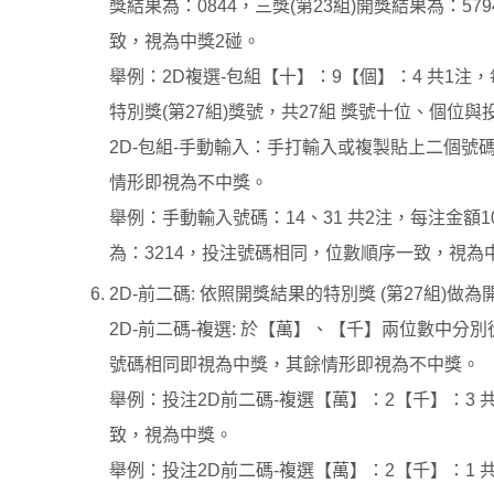
獎結果為：0844，三獎(第23組)開獎結果為：57
致，視為中獎2碰。
舉例：2D複選-包組【十】：9【個】：4 共1注，每注
特別獎(第27組)獎號，共27組 獎號十位、個位
2D-包組-手動輸入：手打輸入或複製貼上二個
情形即視為不中獎。
舉例：手動輸入號碼：14、31 共2注，每注金額10元
為：3214，投注號碼相同，位數順序一致，視為
2D-前二碼: 依照開獎結果的特別獎 (第27組)做
2D-前二碼-複選: 於【萬】、【千】兩位數中
號碼相同即視為中獎，其餘情形即視為不中獎。
舉例：投注2D前二碼-複選【萬】：2【千】：3 共
致，視為中獎。
舉例：投注2D前二碼-複選【萬】：2【千】：1 共