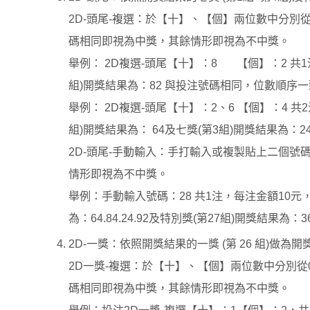
2D-頭尾-複選：於【十】、【個】兩位數中分別
碼相同即視為中獎，其餘情形即視為不中獎。
舉例： 2D複選-頭尾【十】：8 【個】：2 共1注
組)開獎結果為：82 與投注號碼相同，位數順序
舉例： 2D複選-頭尾【十】：2、6 【個】：4 共2
組)開獎結果為： 64及七獎(第3組)開獎結果為
2D-頭尾-手動輸入：手打輸入或複製貼上二個
情形即視為不中獎。
舉例：手動輸入號碼：28 共1注，每注金額10元，總
為：64.84.24.92及特別獎(第27組)開獎結果
2D-一獎：依照開獎結果的一獎 (第 26 組)做
2D一獎-複選：於【十】、【個】兩位數中分別
碼相同即視為中獎，其餘情形即視為不中獎。