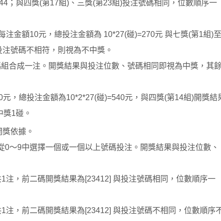
944；與四獎(第17組)、三獎(第23組)投注號碼相同，位數順序一
金額10元，總投注金額為 10*27(碰)=270元 與七獎(第1組)
與投注號碼不相符，則視為不中獎。
號碼組合成一注。開獎結果與投注位數、號碼相同即視為中獎，其
，總投注金額為10*2*27(碰)=540元，與四獎(第14組)開獎結
中獎1碰。
為開獎依據。
分別從0～9中選擇一個或一個以上號碼投注。開獎結果與投注位數、
1注，前二碼開獎結果為[23412] 與投注號碼相同，位數順序一
1注，前二碼開獎結果為[23412] 與投注號碼不相同，位數順序