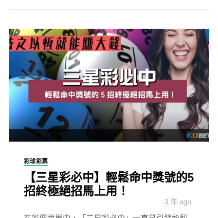
三星彩中獎金額 探討，不同的三星彩簽牌平台賠
率也將一併公開！
三星彩彩票魅力有多吸引
彩球彩票
【三星彩必中】輕鬆命中獎號的5
招終極絕招馬上用！
3 年 ago
人？