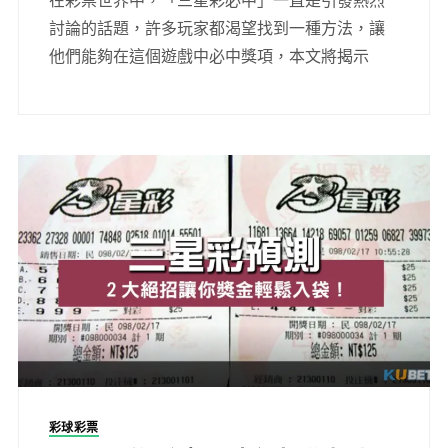
在彩票世界中，「三星彩必中」一直是引發熱烈
討論的話題，許多玩家都渴望找到一種方法，讓
三星彩玩法
相較於其他彩票玩法要簡單許多，只
他們能夠在這個遊戲中必中獎項，本文將揭示
用三個號碼就能贏得獎金，不管是在投注機率上
「三星彩必中」的一些方法和資訊，同時解答玩
還是分析號碼的難易度，三星彩都佔據極大的優
家們最想知道的疑問。掌握三星彩必中方法，其
勢，且其三星彩中獎金額也擁有相當高的報酬
中最基本且被廣泛採用的方式之一，是透過統計
率，讓不少玩家執著於此並長期投資，不想花費
和數據分析來研究號碼的模式與趨勢，這種方法
高額的成本卻想贏得高額的獎金，那麼三星彩這
依賴於對過去的三星彩開獎號碼
款彩票遊戲就肯定不能錯過！
投注平台的三星彩中獎金
額？
彩球彩票