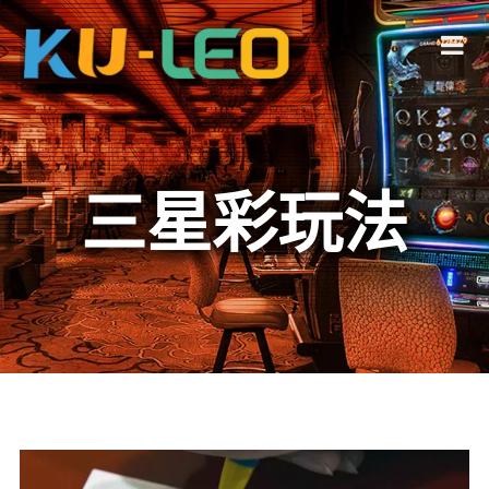
三星彩玩法